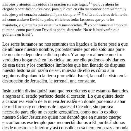
16
mis ojos y atentos mis oídos a la oración en este lugar;
porque ahora he
elegido y santificado esta casa, para que esté en ella mi nombre para siempre; y
17
mis ojos y mi corazón estarán ahí para siempre.
Y si tú anduvieres delante de
mí como anduvo David tu padre, e hicieres todas las cosas que yo te he
18
mandado, y guardares mis estatutos y mis decretos,
yo confirmaré el trono de
tu reino, como pacté con David tu padre, diciendo: No te faltará varón que
gobierne en Israel”.
Los seres humanos no nos sentimos tan ligados a la tierra pese a que
de allí nace nuestro nombre, probablemente por ello solo una parte
de nosotros depende de dicho polvo. Y aunque realmente nuestro
verdadero hogar está en los cielos, no por ello podemos olvidarnos
de esta tierra y los conflictos limítrofes que han llenado de disputas
nuestra historia sin razón de ser, muestra de ello es cómo aun
seguimos disputando la tierra prometida: Israel, la cual ha visto en la
destrucción de Jerusalén, la terrenal, una constante.
Insinuación divina quizá para que recordemos que estamos llamados
a regresar al estado perfecto desde el corazón. Lo que quiere decir
alcanzar esa visión de la nueva Jerusalén en donde podemos alabar
de mil formas y en cientos de lugares al Creador, sin que sea
necesario para ello un espacio geográfico, como nos lo explico
nuestro Señor Jesucristo quien nos denotó que en nuestro cuerpo
encontramos ese templo para reconectándonos a Él purificándonos
desde nuestro ser interior y así consolidar esa tierra en paz y armonía