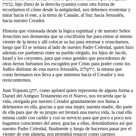
בנימין, hijo (ben) de la derecha (yamin) como otra forma de
recordarnos el cómo desde la antigüedad, nos debemos reorientar y
mirar hacia el este, a la tierra de Canaán, al Sur; hacia Jerusalén,
hacia nuestro Creador.
Historia que visionada desde la lógica espiritual y de nuestro Señor
Jesucristo nos demuestra que su crucifixión fue para entrar al mismo
vientre de la tierra y allí colocar su luz para retornar y resucitarnos,
luego que Él se sentara al lado de nuestro Padre Celestial, quien hizo
además ese paréntesis entre su pueblo elegido, los hijos de Jacob,
Israel y los creyentes, para que estos gentiles que procedemos de
otras tierras fuéramos los escogidos por Cristo para poder como los
Judíos disfrutar de esta nueva Jerusalén
,
יְרוּשָׁלַיִם‎,
la misma que
como hermanos nos lleva a que miremos hacia el Creador y nos
reencontremos.
Juan Yojanan,יוֹחָנָן, como apóstol quien representa de alguna forma a
Daniel del Antiguo Testamento en el Nuevo, nos recuerda que la
vida, otorgada por nuestro Creador gratuitamente nos llama a
deleitarnos en ella, gracias a que una mujer, nuestra madre, dio parte
de ella para que de su propio ser brotará una nueva vida, la cual ella
misma cuidó con cariño y con su servicio para que poco a poco nos
hagamos conscientes del amor, gracias a ellas, denotándonos así que
nuestro Padre Celestial, finalmente y luego de hacernos pasar por el
vientre de este planeta, nos permitirá renacer como cuerpos