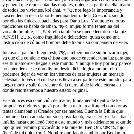
y general que representan las mujeres, quienes a partir de ella, madre
de todos los vivientes, kol chai, כָּל־חָי, nos legó la importancia y
trascendencia de su labor femenina dentro de la Creación, siendo
por ello las únicas capacitadas para Dar a Luz. Y aunque en otras
tradiciones se habla de ishah, אִשָּׁה, mujer, forma femenina del
vocablo hombre, ish, אִיש, ello también se puede leer desde la raíz
A.N.SH, א.נ.ש, como fragilidad o delicadeza, quizá como una
instrucción de cómo el hombre debe tratar a su compañera de vida.
Incluso la palabra fuego, esh, אֵשׁ, también puede simbolizar mujer,
ya que ella contiene esa chispa que puede encender una luz para que
ese fluir amoroso llegue a este mundo. Y aunque hoy por hoy parece
no entenderse este don divino desde dicha lógica, no por ello
podemos dejar de ver en los vientres de esas mujeres un mensaje
celestial a través del cual se nos lleva a ser parte de este mundo, para
luego morir y salir del vientre de la tierra al de la vida eterna en
donde retornaremos a nuestro estado original.
Es entonces esa condición de madre, fundamental dentro de los
propósitos divinos y quizá por ello la matriarca Raquel como otras
tantas clamaban al Creador por ser madres. Cuenta la Biblia que
aunque ella era amada por su esposo Jacob, era estéril y ello la hacía
infeliz, hasta que llegó José a este mundo y más adelante su segundo
hijo quien terminó provocándole la muerte: Ben Oni, בן אוני, hijo
(ben) de mi dolor (oni). Nombre que Jacob cambió por Benjamín