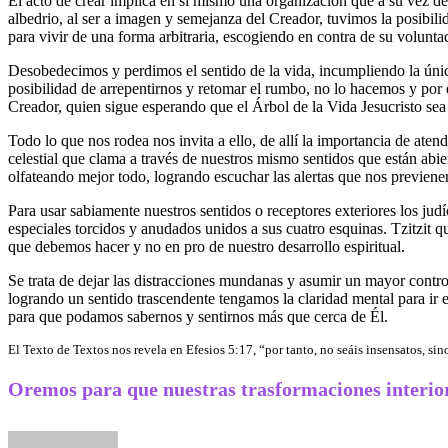
El acto de crear implica en sí mismo una organización que a su vez d
albedrio, al ser a imagen y semejanza del Creador, tuvimos la posibil
para vivir de una forma arbitraria, escogiendo en contra de su volunt
Desobedecimos y perdimos el sentido de la vida, incumpliendo la únic
posibilidad de arrepentirnos y retomar el rumbo, no lo hacemos y por 
Creador, quien sigue esperando que el Árbol de la Vida Jesucristo sea 
Todo lo que nos rodea nos invita a ello, de allí la importancia de atend
celestial que clama a través de nuestros mismo sentidos que están abie
olfateando mejor todo, logrando escuchar las alertas que nos previenen
Para usar sabiamente nuestros sentidos o receptores exteriores los judíos usan prendas como el Tallit katán, טלית vestimenta interio
especiales torcidos y anudados unidos a sus cuatro esquinas. Tzitzit q
que debemos hacer y no en pro de nuestro desarrollo espiritual.
Se trata de dejar las distracciones mundanas y asumir un mayor contr
logrando un sentido trascendente tengamos la claridad mental para ir 
para que podamos sabernos y sentirnos más que cerca de Él.
El Texto de Textos nos revela en Efesios 5:17, “por tanto, no seáis insensatos, si
Oremos para que nuestras trasformaciones interio