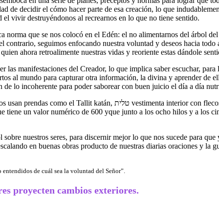
esemboca en una serie de planes, preceptos y normas para lograr que to
idad de decidir el cómo hacer parte de esa creación, lo que indudableme
ad el vivir destruyéndonos al recrearnos en lo que no tiene sentido.
a norma que se nos colocó en el Edén: el no alimentarnos del árbol de
el contrario, seguimos enfocando nuestra voluntad y deseos hacia todo a
quien ahora retroalimente nuestras vidas y reoriente estas dándole sent
er las manifestaciones del Creador, lo que implica saber escuchar, para l
rtos al mundo para capturar otra información, la divina y aprender de e
 de lo incoherente para poder saborear con buen juicio el día a día nut
r con flecos que cual poncho con un agujero para la cabeza y con flecos
ue tiene un valor numérico de 600 yque junto a los ocho hilos y a los ci
ol sobre nuestros seres, para discernir mejor lo que nos sucede para q
escalando en buenas obras producto de nuestras diarias oraciones y la g
no entendidos de cuál sea la voluntad del Señor”.
res proyecten cambios exteriores.