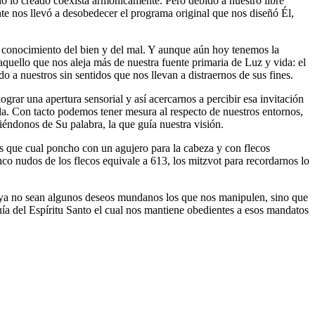
do lo creado coexista armónicamente. Pero debido a nuestro libre
nte nos llevó a desobedecer el programa original que nos diseñó Él,
l conocimiento del bien y del mal. Y aunque aún hoy tenemos la
quello que nos aleja más de nuestra fuente primaria de Luz y vida: el
ido a nuestros sin sentidos que nos llevan a distraernos de sus fines.
ograr una apertura sensorial y así acercarnos a percibir esa invitación
lla. Con tacto podemos tener mesura al respecto de nuestros entornos,
riéndonos de Su palabra, la que guía nuestra visión.
nco nudos de los flecos equivale a 613, los mitzvot para recordarnos lo
ue ya no sean algunos deseos mundanos los que nos manipulen, sino que
uía del Espíritu Santo el cual nos mantiene obedientes a esos mandatos