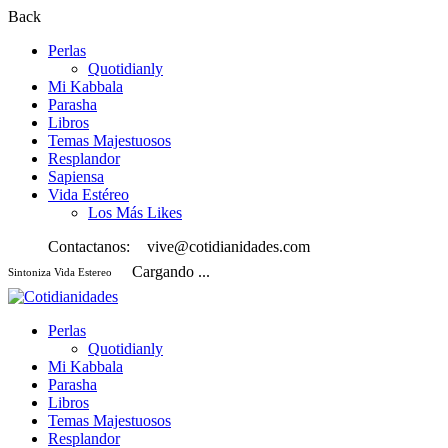
Back
Perlas
Quotidianly
Mi Kabbala
Parasha
Libros
Temas Majestuosos
Resplandor
Sapiensa
Vida Estéreo
Los Más Likes
Contactanos:
vive@cotidianidades.com
Cargando ...
Sintoniza Vida Estereo
Perlas
Quotidianly
Mi Kabbala
Parasha
Libros
Temas Majestuosos
Resplandor