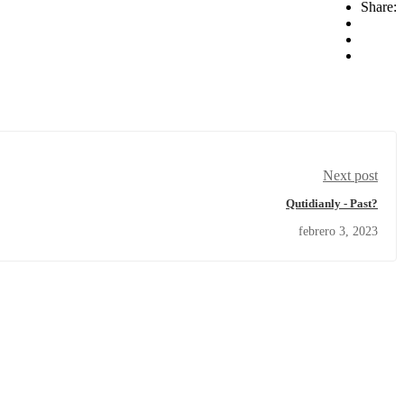
Share:
Next post
Qutidianly - Past?
febrero 3, 2023