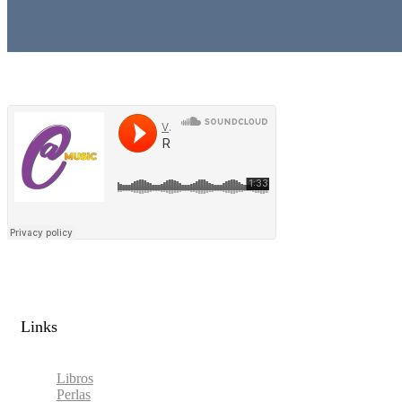
Links​
Libros
Perlas