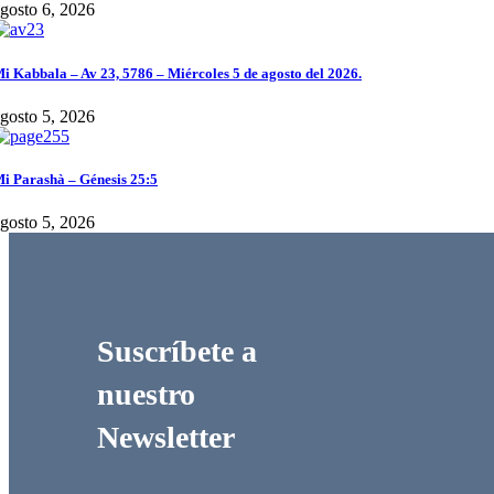
gosto 6, 2026
i Kabbala – Av 23, 5786 – Miércoles 5 de agosto del 2026.
gosto 5, 2026
i Parashà – Génesis 25:5
gosto 5, 2026
Suscríbete a
nuestro
Newsletter