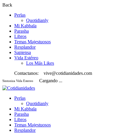
Back
Perlas
Quotidianly
Mi Kabbala
Parasha
Libros
Temas Majestuosos
Resplandor
Sapiensa
Vida Estéreo
Los Más Likes
Contactanos:
vive@cotidianidades.com
Cargando ...
Sintoniza Vida Estereo
Perlas
Quotidianly
Mi Kabbala
Parasha
Libros
Temas Majestuosos
Resplandor