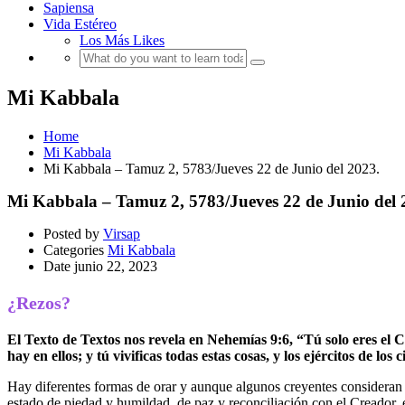
Sapiensa
Vida Estéreo
Los Más Likes
Mi Kabbala
Home
Mi Kabbala
Mi Kabbala – Tamuz 2, 5783/Jueves 22 de Junio del 2023.
Mi Kabbala – Tamuz 2, 5783/Jueves 22 de Junio del 
Posted by
Virsap
Categories
Mi Kabbala
Date
junio 22, 2023
¿Rezos?
El Texto de Textos nos revela en Nehemías 9:6, “Tú solo eres el Cread
hay en ellos; y tú vivificas todas estas cosas, y los ejércitos de los 
Hay diferentes formas de orar y aunque algunos creyentes consideran
estado de piedad y humildad, de paz y reconciliación con el Creador, el