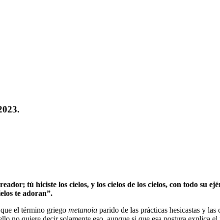
2023.
or; tú hiciste los cielos, y los cielos de los cielos, con todo su ejér
cielos te adoran”.
 que el término griego
metanoia
parido de las prácticas hesicastas y las 
lo no quiere decir solamente eso, aunque si que esa postura explica el p