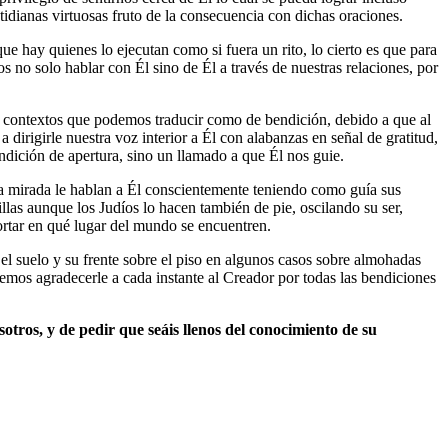
idianas virtuosas fruto de la consecuencia con dichas oraciones.
 hay quienes lo ejecutan como si fuera un rito, lo cierto es que para
 no solo hablar con Él sino de Él a través de nuestras relaciones, por
 a contextos que podemos traducir como de bendición, debido a que al
a dirigirle nuestra voz interior a Él con alabanzas en señal de gratitud,
o una bendición de apertura, sino un llamado a que Él nos guie.
esa mirada le hablan a Él conscientemente teniendo como guía sus
llas aunque los Judíos lo hacen también de pie, oscilando su ser,
portar en qué lugar del mundo se encuentren.
el suelo y su frente sobre el piso en algunos casos sobre almohadas
mos agradecerle a cada instante al Creador por todas las bendiciones
otros, y de pedir que seáis llenos del conocimiento de su