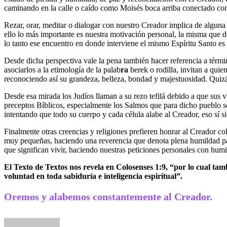
caminando en la calle o caído como Moisés boca arriba conectado con 
Rezar, orar, meditar o dialogar con nuestro Creador implica de alguna
ello lo más importante es nuestra motivación personal, la misma que d
lo tanto ese encuentro en donde interviene el mismo Espíritu Santo es
Desde dicha perspectiva vale la pena también hacer referencia a térmi
asociarlos a la etimología de la palab
ra
berek o rodilla, invitan a quie
reconociendo así su grandeza, belleza, bondad y majestuosidad. Quiz
Desde esa mirada los Judíos llaman a su rezo tefilá debido a que sus 
preceptos Bíblicos, especialmente los Salmos que para dicho pueblo son
intentando que todo su cuerpo y cada célula alabe al Creador, eso sí 
Finalmente otras creencias y religiones prefieren honrar al Creador c
muy pequeñas, haciendo una reverencia que denota plena humildad para
que significan vivir, haciendo nuestras peticiones personales con hum
El Texto de Textos nos revela en Colosenses 1:9, “por lo cual tamb
voluntad en toda sabiduría e inteligencia espiritual”.
Oremos y alabemos constantemente al Creador.