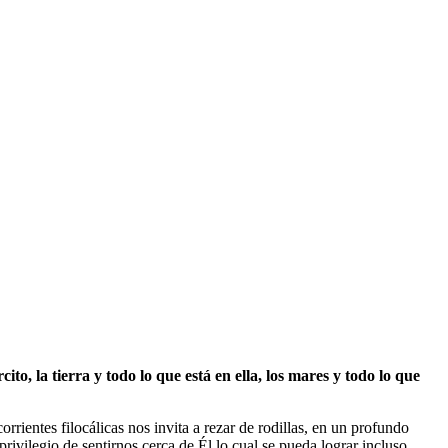
cito, la tierra y todo lo que está en ella, los mares y todo lo que
corrientes filocálicas nos invita a rezar de rodillas, en un profundo
rivilegio de sentirnos cerca de Él lo cual se pueda lograr incluso