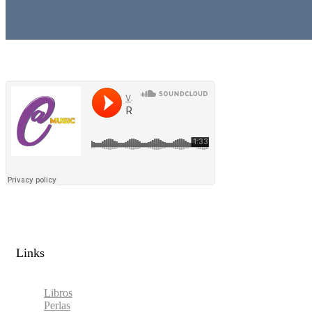
Links​
Libros
Perlas