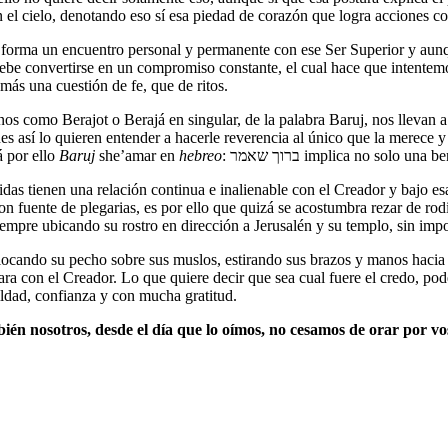
el cielo, denotando eso sí esa piedad de corazón que logra acciones cot
 forma un encuentro personal y permanente con ese Ser Superior y aunque
ebe convertirse en un compromiso constante, el cual hace que intentemos
 más una cuestión de fe, que de ritos.
nos como Berajot o Berajá en singular, de la palabra Baruj, nos llevan
nes así lo quieren entender a hacerle reverencia al único que la merece y 
á por ello
Baruj
she’amar en
hebreo
: ברוך שאמר implica no sol
vidas tienen una relación continua e inalienable con el Creador y bajo 
 fuente de plegarias, es por ello que quizá se acostumbra rezar de rodi
siempre ubicando su rostro en dirección a Jerusalén y su templo, sin im
olocando su pecho sobre sus muslos, estirando sus brazos y manos hacia 
 con el Creador. Lo que quiere decir que sea cual fuere el credo, pode
ildad, confianza y con mucha gratitud.
ién nosotros, desde el día que lo oímos, no cesamos de orar por vos