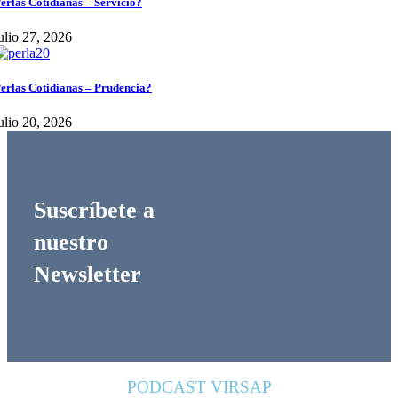
erlas Cotidianas – Servicio?
ulio 27, 2026
erlas Cotidianas – Prudencia?
ulio 20, 2026
Suscríbete a
nuestro
Newsletter
PODCAST VIRSAP