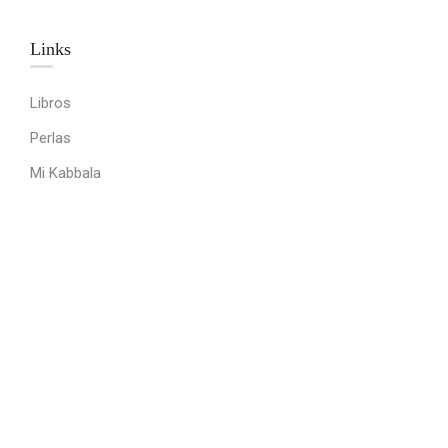
Links​
Libros
Perlas
Mi Kabbala
Temas
Quotidianly
Majestuosos
Otros