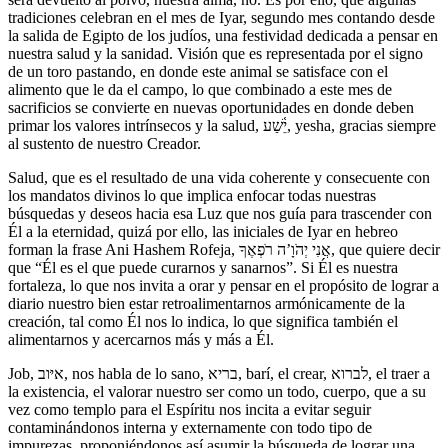
tradiciones celebran en el mes de Iyar, segundo mes contando desde
la salida de Egipto de los judíos, una festividad dedicada a pensar en
nuestra salud y la sanidad. Visión que es representada por el signo
de un toro pastando, en donde este animal se satisface con el
alimento que le da el campo, lo que combinado a este mes de
sacrificios se convierte en nuevas oportunidades en donde deben
primar los valores intrínsecos y la salud, יֵ֫שַׁע, yesha, gracias siempre
al sustento de nuestro Creador.
Salud, que es el resultado de una vida coherente y consecuente con
los mandatos divinos lo que implica enfocar todas nuestras
búsquedas y deseos hacia esa Luz que nos guía para trascender con
Él a la eternidad, quizá por ello, las iniciales de Iyar en hebreo
forman la frase Ani Hashem Rofeja, אֲנִי יְהֹוָ’ה רֹפְאֶךָ, que quiere decir
que “Él es el que puede curarnos y sanarnos”. Si Él es nuestra
fortaleza, lo que nos invita a orar y pensar en el propósito de lograr a
diario nuestro bien estar retroalimentarnos armónicamente de la
creación, tal como Él nos lo indica, lo que significa también el
alimentarnos y acercarnos más y más a Él.
Job, איּוב, nos habla de lo sano, בריא, barí, el crear, לברוא, el traer a
la existencia, el valorar nuestro ser como un todo, cuerpo, que a su
vez como templo para el Espíritu nos incita a evitar seguir
contaminándonos interna y externamente con todo tipo de
impurezas, proponiéndonos así asumir la búsqueda de lograr una