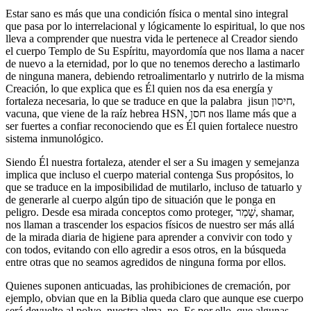
Estar sano es más que una condición física o mental sino integral
que pasa por lo interrelacional y lógicamente lo espiritual, lo que nos
lleva a comprender que nuestra vida le pertenece al Creador siendo
el cuerpo Templo de Su Espíritu, mayordomía que nos llama a nacer
de nuevo a la eternidad, por lo que no tenemos derecho a lastimarlo
de ninguna manera, debiendo retroalimentarlo y nutrirlo de la misma
Creación, lo que explica que es Él quien nos da esa energía y
fortaleza necesaria, lo que se traduce en que la palabra jisun חיסון,
vacuna, que viene de la raíz hebrea HSN, חסן nos llame más que a
ser fuertes a confiar reconociendo que es Él quien fortalece nuestro
sistema inmunológico.
Siendo Él nuestra fortaleza, atender el ser a Su imagen y semejanza
implica que incluso el cuerpo material contenga Sus propósitos, lo
que se traduce en la imposibilidad de mutilarlo, incluso de tatuarlo y
de generarle al cuerpo algún tipo de situación que le ponga en
peligro. Desde esa mirada conceptos como proteger, שָׁמַר, shamar,
nos llaman a trascender los espacios físicos de nuestro ser más allá
de la mirada diaria de higiene para aprender a convivir con todo y
con todos, evitando con ello agredir a esos otros, en la búsqueda
entre otras que no seamos agredidos de ninguna forma por ellos.
Quienes suponen anticuadas, las prohibiciones de cremación, por
ejemplo, obvian que en la Biblia queda claro que aunque ese cuerpo
será devuelto al polvo, nuestra alma, no. Es por ello, que algunas