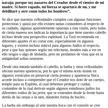
navaja; porque soy nazareo del Creador desde el vientre de mi
madre. Si fuere rapado, mi fuerza se apartará de mí, y me
debilitaré y seré como todos los hombres”.
Se dice que nuestras vellosidades cumplen con algunas funciones
protectoras y quizá por ello existen tantas costumbres al respecto de
su cuidado, algunas aparentemente opuestas a esta visión, pero todas
de cierta manera nos indican la importancia que tiene nuestro cabello
incluso desde una perspectiva espiritual. La Torá recomienda en
diferentes apartes el no cortar este, especialmente en algunos
lugares, y existen incluso mitzvá para algunos Judíos al respecto,
pese a que hay quienes según sus relecturas, tienden más a ver en
ello sesgos o algo de idolatría, pero no perdamos de vista que en la
antigüedad solían rasurarse.
Desde otra mirada también el cabello, la barba y otras vellosidades
afectan nuestra apariencia, por lo que el mismo texto insiste en
algunos versículos en preservar cierta postura y apariencia física
acorde incluso a comprender que el Creador nos doto de un cuerpo,
templo para su Espíritu, al cual debemos proteger y cuidar,
costumbre de la cual derivan según algunos estudiosos judíos los
diferentes estilos de las
peiot
, que se extienden desde la frente hasta
detrás de las orejas o la sien, dándoles forma de bucles.
La barba sin embargo al unir nuestra boca con el corazón se cree