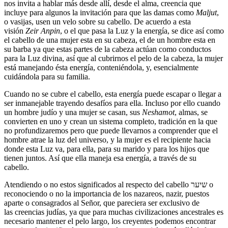
nos invita a hablar más desde allí, desde el alma, creencia que
incluye para algunos la invitación para que las damas como
Maljut
,
o vasijas, usen un velo sobre su cabello. De acuerdo a esta
visión
Zeir Anpin
, o el que pasa la Luz y la energía, se dice así como
el cabello de una mujer esta en su cabeza, el de un hombre esta en
su barba ya que estas partes de la cabeza actúan como conductos
para la Luz divina, así que al cubrirnos el pelo de la cabeza, la mujer
está manejando ésta energía, conteniéndola, y, esencialmente
cuidándola para su familia.
Cuando no se cubre el cabello, esta energía puede escapar o llegar a
ser inmanejable trayendo desafíos para ella. Incluso por ello cuando
un hombre judío y una mujer se casan, sus
Neshamot
, almas, se
convierten en uno y crean un sistema completo, tradición en la que
no profundizaremos pero que puede llevarnos a comprender que el
hombre atrae la luz del universo, y la mujer es el recipiente hacia
donde esta Luz va, para ella, para su marido y para los hijos que
tienen juntos. Así que ella maneja esa energía, a través de su
cabello.
Atendiendo o no estos significados al respecto del cabello שיער o
reconociendo o no la importancia de los nazareos, nazir, puestos
aparte o consagrados al Señor, que pareciera ser exclusivo de
las creencias judías, ya que para muchas civilizaciones ancestrales es
necesario mantener el pelo largo, los creyentes podemos encontrar