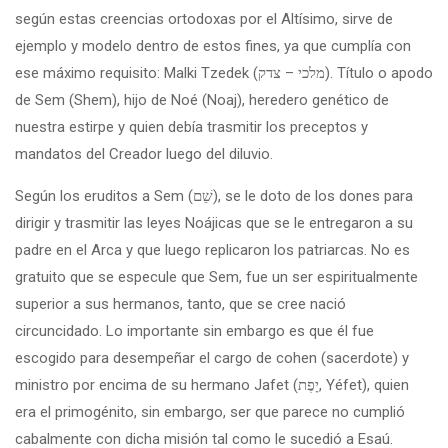
según estas creencias ortodoxas por el Altísimo, sirve de
ejemplo y modelo dentro de estos fines, ya que cumplía con
ese máximo requisito: Malki Tzedek (מלכי – צדק). Título o apodo
de Sem (Shem), hijo de Noé (Noaj), heredero genético de
nuestra estirpe y quien debía trasmitir los preceptos y
mandatos del Creador luego del diluvio.
Según los eruditos a Sem (שֵׁם), se le doto de los dones para
dirigir y trasmitir las leyes Noájicas que se le entregaron a su
padre en el Arca y que luego replicaron los patriarcas. No es
gratuito que se especule que Sem, fue un ser espiritualmente
superior a sus hermanos, tanto, que se cree nació
circuncidado. Lo importante sin embargo es que él fue
escogido para desempeñar el cargo de cohen (sacerdote) y
ministro por encima de su hermano Jafet (יָפֶת, Yéfet), quien
era el primogénito, sin embargo, ser que parece no cumplió
cabalmente con dicha misión tal como le sucedió a Esaú.