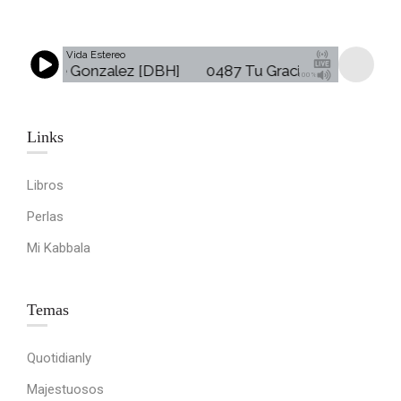
Vida Estereo
ia - Rene Gonzalez [DBH]
0487 Tu Gracia - Rene Gonzal
100%
Links​
Libros
Perlas
Mi Kabbala
Temas
Quotidianly
Majestuosos