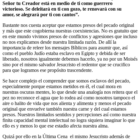
Señor tu Creador está en medio de ti como guerrero
victorioso. Se deleitará en ti con gozo, te renovará con su
amor, se alegrará por ti con cantos”.
Bastante nos cuesta aceptar que estamos presos del pecado original
y más que este cogobierna nuestras coexistencias. No es gratuito que
en este mundo vivimos presos de conflictos y agresiones que incluso
no nos explicamos desde nuestra limitada razón. De allí la
importancia de releer los mensajes Bíblicos para asumir que, así
como el pueblo Judío estaba esclavo en Egipto y debida de ser
liberado, nosotros igualmente debemos hacerlo, ya no por un Moisés
sino por el mismo salvador Jesucristo el redentor que se crucifico
para que logramos ese propósito trascendente.
Se hace complejo el comprender que somos esclavos del pecado,
especialmente porque estamos metidos en él, el cual mora en
nuestras oscuras mentes, lo que desde una analogía nos reitera que el
pez no reconoce el agua que lo rodea así como nosotros tampoco el
aire o halito de vida que nos alienta y alimenta y menos el pecado
original que envuelve también nuestra carne y del cual estamos
presos. Nuestros limitados sentidos y percepciones así como nuestra
finita capacidad mental intelectual no logra siquiera imaginar lo que
ello es y menos lo que ese estadio afecta nuestra alma.
Quizá por ello en la Última Cena el mismo Jesucristo además de