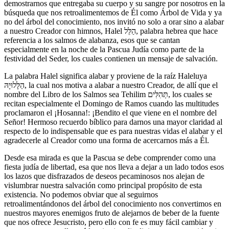
demostrarnos que entregaba su cuerpo y su sangre por nosotros en la
búsqueda que nos retroalimentemos de Él como Árbol de Vida y ya
no del árbol del conocimiento, nos invitó no solo a orar sino a alabar
a nuestro Creador con himnos, Halel הַלֵּל, palabra hebrea que hace
referencia a los salmos de alabanza, esos que se cantan
especialmente en la noche de la Pascua Judía como parte de la
festividad del Seder, los cuales contienen un mensaje de salvación.
La palabra Halel significa alabar y proviene de la raíz Haleluya
הַלָּלוּיָהּ, la cual nos motiva a alabar a nuestro Creador, de allí que el
nombre del Libro de los Salmos sea Tehilim תְּהִלִּים, los cuales se
recitan especialmente el Domingo de Ramos cuando las multitudes
proclamaron el ¡Hosanna!: ¡Bendito el que viene en el nombre del
Señor! Hermoso recuerdo bíblico para darnos una mayor claridad al
respecto de lo indispensable que es para nuestras vidas el alabar y el
agradecerle al Creador como una forma de acercarnos más a Él.
Desde esa mirada es que la Pascua se debe comprender como una
fiesta judía de libertad, esa que nos lleva a dejar a un lado todos esos
los lazos que disfrazados de deseos pecaminosos nos alejan de
vislumbrar nuestra salvación como principal propósito de esta
existencia. No podemos obviar que al seguirnos
retroalimentándonos del árbol del conocimiento nos convertimos en
nuestros mayores enemigos fruto de alejarnos de beber de la fuente
que nos ofrece Jesucristo, pero ello con fe es muy fácil cambiar y