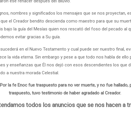
taron ese renacer después del diluvio.
ta que el Creador bendito descienda como maestro para que su muer
s bajo la guía del Mesías quien nos rescató del foso del pecado al q
demos evitar gracias a Su guía.
sucederá en el Nuevo Testamento y cual puede ser nuestro final, ev
 vida eterna. Sin embargo y pese a que todo nos habla de ello pues la misma
ones y enseñanzas que Él nos dejó con esos descendientes los que 
 lado a nuestra morada Celestial.
Por la fe Enoc fue traspuesto para no ver muerte, y no fue hallado,
traspuesto, tuvo testimonio de haber agradado al Creador.
endamos todos los anuncios que se nos hacen a tr