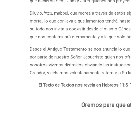
que nacieron Sem, Cam y Jafet quienes nos proyec
Diluvio, מַבּוּל, mabbul, que recrea a través de estos signos, nombres y significados los mensajes que se nos proyectan, es asimilar que: “el hombre esta designado a ser
mortal, lo que conlleva a que lamentos tendrá, has
su todo nos invita a coexistir desde el mismo Génesi
que nos contaminará eternamente y a la que solo po
Desde el Antiguo Testamento se nos anuncia lo que 
por parte de nuestro Señor Jesucristo quien nos ofrece la
nosotros vivimos distraídos obviando las instrucci
Creador, y debemos voluntariamente retornar a Su
El Texto de Textos nos revela en Hebreos 11:5, “
Oremos para que at