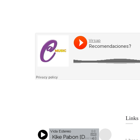
Links​
Vida Estereo
 Aun asi me amas - Kike Pabon [DAH]
0456 Aun asi me 
100%