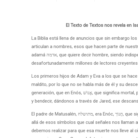
El Texto de Textos nos revela en Is
La Biblia está llena de anuncios que sin embargo 
articulan a nombres, esos que hacen parte de nuestra genealogía, la misma que comie
adamá אדמה, que quiere decir hombre, siendo indispensable para estos temas intentar asumir que en estos diez nombres hay todo un mensaje cifrado, el cual
desafortunadamente millones de lectores creyente
Los primeros hijos de Adam y Eva a los que se hace referencia en el texto S
maldito, por lo que no se habla más de él y su descendencia, siendo Set, שת, por ende el primogénito, nombre que tra
generación, que en Enós, אֱנוֹשׁ, que significa mortal, prosiguió el camino para que la tercera generación de Cainán, que significa lamento, nos llevara a Mahalaleel, para alabar
y bendecir, dándonos a través de Jared, ese descans
El padre de Matusalén, מתושלח, era Enóc, חֲנוֹך, que significa maestro, quien nos ofrece a través de esos signos una interpretación especial gracias a la conexión que va más
allá de esos símbolos que cual señales nos llaman 
debemos realizar para que esa muerte nos lleve al cielo y no al suelo, siendo Lamec, לֶמֶךְ, que significa