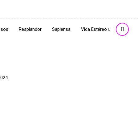
osos
Resplandor
Sapiensa
Vida Estéreo
2024.