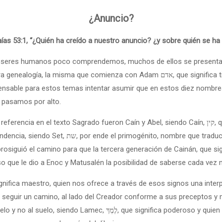
¿Anuncio?
aías 53:1, “¿Quién ha creído a nuestro anuncio? ¿y sobre quién se h
los seres humanos poco comprendemos, muchos de ellos se presenta
nza con Adam אדם, que significa tierra, aunque para algunos traductores de hoy,
s pasamos por alto.
agrado fueron Caín y Abel, siendo Caín, קין, quien asesino a su hermano y por ende quien fue
duce: primer designado, la segunda y siguiente
o que le dio a Enoc y Matusalén la posibilidad de saberse cada vez 
a seguir un camino, al lado del Creador conforme a sus preceptos y
 poderoso y quien finalmente engendró a Noe, que significa paz, del