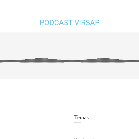
PODCAST VIRSAP
Temas
amas - Kike Pabon [DAH]
0456 Aun asi me amas - Kike P