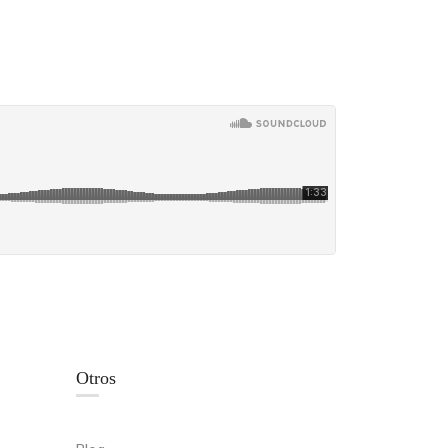
Otros
abon [DAH]
0456 Aun asi me amas - Kike Pabon [DAH]