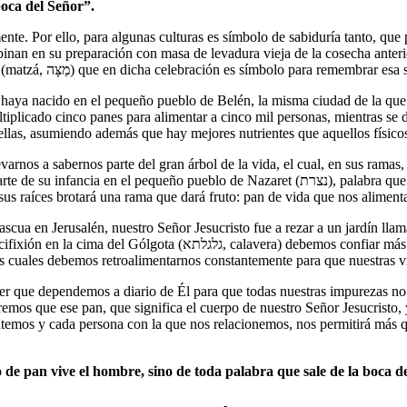
boca del Señor”.
te. Por ello, para algunas culturas es símbolo de sabiduría tanto, que 
mbinan en su preparación con masa de levadura vieja de la cosecha ante
supremo que conmemoran durante la fiesta de Pesaj con el pan ácimo (matzá, מַצָּה) que en dicha celebración es s
 nacido en el pequeño pueblo de Belén, la misma ciudad de la que proviene el
plicado cinco panes para alimentar a cinco mil personas, mientras se de
llas, asumiendo además que hay mejores nutrientes que aquellos físicos 
rnos a sabernos parte del gran árbol de la vida, el cual, en sus ramas, 
t (נצרת), palabra que contiene la raíz Netzer (נצר) que significa “rama”, en alusión a la
e sus raíces brotará una rama que dará fruto: pan de vida que nos alime
en Jerusalén, nuestro Señor Jesucristo fue a rezar a un jardín llamado Getseman
en nuestro Padre Celestial para poder superar esa copa, enseñanzas
os cuales debemos retroalimentarnos constantemente para que nuestras v
gremos que ese pan, que significa el cuerpo de nuestro Señor Jesucrist
ntemos y cada persona con la que nos relacionemos, nos permitirá más qu
o de pan vive el hombre, sino de toda palabra que sale de la boca 