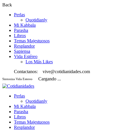
Back
Perlas
Quotidianly
Mi Kabbala
Parasha
Libros
Temas Majestuosos
Resplandor
Sapiensa
Vida Estéreo
Los Más Likes
Contactanos:
vive@cotidianidades.com
Cargando ...
Sintoniza Vida Estereo
Perlas
Quotidianly
Mi Kabbala
Parasha
Libros
Temas Majestuosos
Resplandor