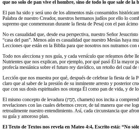
que no solo de pan vive el hombre, sino de todo lo que sale de la 
El pan ha sido y será uno de los alimentos más consumidos históricamen
Palabra de nuestro Creador, nuestros hermanos judíos por ello lo co
No es casualidad que, desde esa perspectiva, nuestro Señor Jesucristo haya
“casa del pan”. Menos aún es casualidad que nuestro Mesías haya multi
Lecciones que están en la Biblia para que nosotros nos nutramos con e
Todo nos alecciona y nos guía, y cada versículo que releamos debe lleva
Nutrientes que nos explican, por ejemplo, por qué pasó Él la mayor parte de su infancia en el pequeño pueblo de Nazare
profecía mesiánica sobre el futuro rey davídico, un retoño del cual d
Lección que nos muestra por qué, después de celebrar la fiesta de la Pascua 
claro que al saber de la presión de su inminente arresto y posterior crucifixión en la cima del Gólgota (גלגלתא, calavera) debemos confiar más 
que con sus dosis espirituales nos otorga Él como pan de vida, y de l
El mismo concepto de levadura (חָמֵץ, chamets) nos incita a comprender que dependemos a diario de Él para que todas nuestras impurezas no nos dañen. Así que se trata de asimilar cada una de las muchas
revelaciones con las cuales debemos crecer, de tal manera que ese lo
retroalimente nuestro entendimiento. Así, cada circunstancia que afro
su guía y amoroso plan.
El Texto de Textos nos revela en Mateo 4:4, Escrito está: “No sól