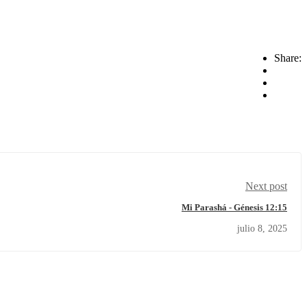
Share:
Next post
Mi Parashá - Génesis 12:15
julio 8, 2025