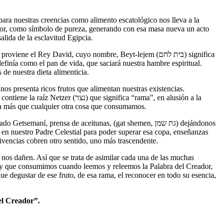
para nuestras creencias como alimento escatológico nos lleva a la
rior, como símbolo de pureza, generando con esa masa nueva un acto
ímbolo para remembrar esa salida de la esclavitud Egipcia.
 Rey David, cuyo nombre, Beyt-lejem (בית לחם) significa
finía como el pan de vida, que saciará nuestra hambre espiritual.
de nuestra dieta alimenticia.
nos presenta ricos frutos que alimentan nuestras existencias.
nta más que cualquier otra cosa que consumamos.
í, prensa de aceitunas, (gat shemen, גת שמן) dejándonos
ivencias cobren otro sentido, uno más trascendente.
o, y que consumimos cuando leemos y releemos la Palabra del Creador,
e degustar de ese fruto, de esa rama, el reconocer en todo su esencia,
del Creador”.