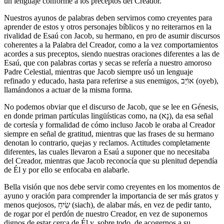
un lenguaje conforme a los preceptos del Creador.
Nuestros ayunos de palabras deben servirnos como creyentes para
aprender de estos y otros personajes bíblicos y no reiterarnos en la
rivalidad de Esaú con Jacob, su hermano, en pro de asumir discursos
coherentes a la Palabra del Creador, como a la vez comportamientos
acordes a sus preceptos, siendo nuestras oraciones diferentes a las de
Esaú, que con palabras cortas y secas se refería a nuestro amoroso
Padre Celestial, mientras que Jacob siempre usó un lenguaje
refinado y educado, hasta para referirse a sus enemigos, אוֹיֵב (oyeb),
llamándonos a actuar de la misma forma.
No podemos obviar que el discurso de Jacob, que se lee en Génesis,
en donde priman partículas lingüísticas como, na (נָא), da esa señal
de cortesía y formalidad de cómo incluso Jacob le oraba al Creador
siempre en señal de gratitud, mientras que las frases de su hermano
denotan lo contrario, quejas y reclamos. Actitudes completamente
diferentes, las cuales llevaron a Esaú a suponer que no necesitaba
del Creador, mientras que Jacob reconocía que su plenitud dependía
de Él y por ello se enfocaba en alabarle.
Bella visión que nos debe servir como creyentes en los momentos de
ayuno y oración para comprender la importancia de ser más gratos y
menos quejosos, שִׂיחַ (siach), de alabar más, en vez de pedir tanto,
de rogar por el perdón de nuestro Creador, en vez de suponernos
dignos de estar cerca de Él y, sobre todo, de acogernos a su