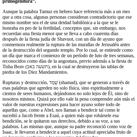
primogenitura”.
Aunque la palabra Tamuz en hebreo hace referencia más a un mes
que a otra cosa, algunas personas consideran contradictorio que ese
mismo nombre sea el de una deidad babilónica a la que se le
honraba en pro de la fertilidad, conceptos que, sin embargo, nos
recuerdan una fiesta menor que se lleva a cabo cuarenta días
después de la fiesta judía de Shavuot, con un día de ayuno que
conmemora realmente la ruptura de las murallas de Jerusalén antes
de la destrucción del segundo templo. Por lo cual, se entiende como
un día que marca el comienzo de un período de luto de tres semanas,
reconocidos como días de la angostura, previo además a la fiesta de
Tisha Beav (תשעה באב), en la cual se destruyeron las tablas de
piedra de los Diez Mandamientos.
Rupturas y destrucción, שָׁמַד (shamad), que se generan a través de
esas palabras que agreden no solo física, sino espiritualmente a
cientos de seres humanos, dejándonos no solo lejos de Él, sino de
nosotros mismos. Quizá por ello vale la pena comprender aún más el
valor de nuestras expresiones para hacer ayuno sobre todo de
aquellas que, como a Abel, nos llaman a bendecir tal como le
sucedió a Jacob frente a Esaú, a quien más que robársele esa
bendición, se le quitaron sus derechos, debido a su voz, a sus
palabras. Las mismas que, aunque su padre reconoció como voz de
Isaac, le llevaron a bendecir a aquel cuya actitud apreciaba fruto de