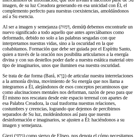
imagen, de su luz Creadora generando en esa unicidad con Él, el
complemento perfecto para nuestras coexistencias, amoldándonos
así a Su esencia.
Al ser a imagen y semejanza (דְּמוּת,
demút
)
debemos encontrarle un
nuevo significado a todo aquello que antes apreciábamos como
deformado, debido no solo a las palabras sesgadas con que
interpretamos nuestras vidas, sino a la oscuridad en la que
cohabitamos. Formación que debe ser guiada por el Espíritu Santo,
quien a través de la oración nos posibilita articularnos a la energía
divina y con sus destellos poder darle a nuestra estática material otro
tipo de imaginarios, unos que iluminen esa nuestra oscuridad.
Se trata de dar forma (Bará, בָּרָא) de articular nuestra interrelaciones
a la armonía divina, movimiento de Su energía que nos llama a
integrarnos a Él, alejándonos de esos conceptos pecaminosos que
como alucinaciones mentales nos deforman, razón de peso para que
Él mismo nos rescatara desde este espacio terrenal con apartes de
esa Palabra Creadora, la cual trasforma nuestras relaciones,
costumbres y creencias, logrando que dejemos de percibirnos
separados de Su luz, moldeándonos así para que nuestra
desinformación e imaginarios, se ajusten a Él: haciéndonos a su
imagen y semejanza.
Giezi (גֵּיחֲזִי) como siervo de Eliseo, nos denota el cómo necesitamos