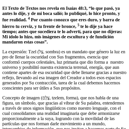
El Texto de Textos nos revela en Isaías 48:3, “lo que pasó, ya
antes lo dije, y de mi boca salió; lo publiqué, lo hice pronto, y
4
fue realidad.
Por cuanto conozco que eres duro, y barra de
5
hierro tu cerviz, y tu frente de bronce,
te lo dije ya hace
tiempo; antes que sucediera te lo advertí, para que no dijeras:
Mi ídolo lo hizo, mis imágenes de escultura y de fundición
mandaron estas cosas”.
La expresión: Tzel (צֵל, sombra) es un mandato que género la luz en
pro de llenar la oscuridad con Sus fragmentos, esencia que
conformó cuerpos celestiales, luz primaria que dio forma a nuestro
universo y posibilitó nuestra existencia terrenal, energía, que aun
contiene apartes de esa oscuridad que debe llenarse gracias a nuestro
reflejo, llevando así esa imagen del Creador a todos esos espacios
generados por Su contracción, tarea de la cual debemos hacernos
conscientes para ser útiles a Sus propósitos.
Concepto de imagen (צֶלֶם, tzelem, forma), que nos habla de una
figura, un símbolo, que gracias al vibrar de Su palabra, entendemos
a través de unos signos lingüísticos como nuestro lenguaje, con el
cual consolidamos una realidad imaginaria que debe armonizarse
proporcionalmente a la suya, logrando con la movilidad de las
partículas que nos forman darle movimiento a un mundo,
intercambios de información, que nos invitan a hacernos parte de Su