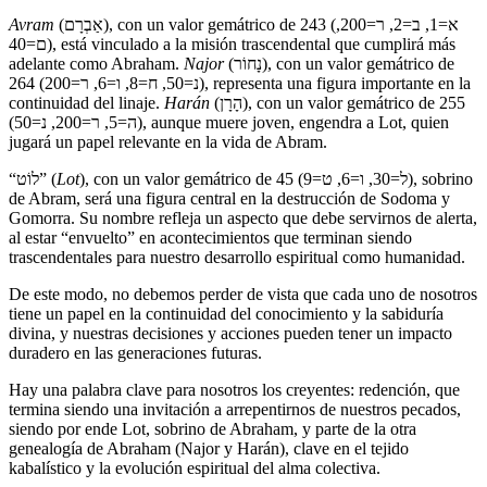
Avram
(אַבְרָם), con un valor gemátrico de 243 (א=1, ב=2, ר=200,
ם=40), está vinculado a la misión trascendental que cumplirá más
adelante como Abraham.
Najor
(נָחוֹר), con un valor gemátrico de
264 (נ=50, ח=8, ו=6, ר=200), representa una figura importante en la
continuidad del linaje.
Harán
(הָרָן), con un valor gemátrico de 255
(ה=5, ר=200, נ=50), aunque muere joven, engendra a Lot, quien
jugará un papel relevante en la vida de Abram.
“לוֹט” (
Lot
), con un valor gemátrico de 45 (ל=30, ו=6, ט=9), sobrino
de Abram, será una figura central en la destrucción de Sodoma y
Gomorra. Su nombre refleja un aspecto que debe servirnos de alerta,
al estar “envuelto” en acontecimientos que terminan siendo
trascendentales para nuestro desarrollo espiritual como humanidad.
De este modo, no debemos perder de vista que cada uno de nosotros
tiene un papel en la continuidad del conocimiento y la sabiduría
divina, y nuestras decisiones y acciones pueden tener un impacto
duradero en las generaciones futuras.
Hay una palabra clave para nosotros los creyentes: redención, que
termina siendo una invitación a arrepentirnos de nuestros pecados,
siendo por ende Lot, sobrino de Abraham, y parte de la otra
genealogía de Abraham (Najor y Harán), clave en el tejido
kabalístico y la evolución espiritual del alma colectiva.