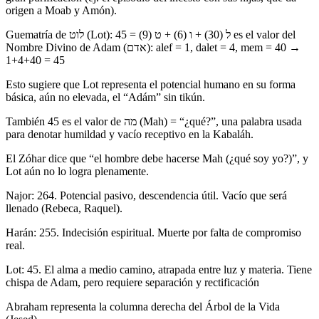
origen a Moab y Amón).
Guematría de לוט (Lot): ל (30) + ו (6) + ט (9) = 45 es el valor del
Nombre Divino de Adam (אדם): alef = 1, dalet = 4, mem = 40 →
1+4+40 = 45
Esto sugiere que Lot representa el potencial humano en su forma
básica, aún no elevada, el “Adám” sin tikún.
También 45 es el valor de מה (Mah) = “¿qué?”, una palabra usada
para denotar humildad y vacío receptivo en la Kabaláh.
El Zóhar dice que “el hombre debe hacerse Mah (¿qué soy yo?)”, y
Lot aún no lo logra plenamente.
Najor: 264. Potencial pasivo, descendencia útil. Vacío que será
llenado (Rebeca, Raquel).
Harán: 255. Indecisión espiritual. Muerte por falta de compromiso
real.
Lot: 45. El alma a medio camino, atrapada entre luz y materia. Tiene
chispa de Adam, pero requiere separación y rectificación
Abraham representa la columna derecha del Árbol de la Vida