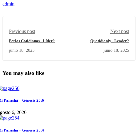
admin
Previous post
Next post
Perlas Cotidianas - Líder?
Quotidianly - Leader?
junio 18, 2025
junio 18, 2025
You may also like
i Parashà – Génesis 25:6
gosto 6, 2026
i Parashá – Génesis 25:4