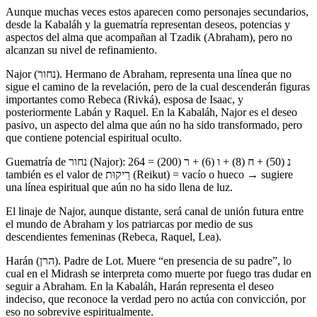
Aunque muchas veces estos aparecen como personajes secundarios,
desde la Kabaláh y la guematría representan deseos, potencias y
aspectos del alma que acompañan al Tzadik (Abraham), pero no
alcanzan su nivel de refinamiento.
Najor (נחור). Hermano de Abraham, representa una línea que no
sigue el camino de la revelación, pero de la cual descenderán figuras
importantes como Rebeca (Rivká), esposa de Isaac, y
posteriormente Labán y Raquel. En la Kabaláh, Najor es el deseo
pasivo, un aspecto del alma que aún no ha sido transformado, pero
que contiene potencial espiritual oculto.
Guematría de נחור (Najor): נ (50) + ח (8) + ו (6) + ר (200) = 264
también es el valor de רֵיקוּת (Reikut) = vacío o hueco → sugiere
una línea espiritual que aún no ha sido llena de luz.
El linaje de Najor, aunque distante, será canal de unión futura entre
el mundo de Abraham y los patriarcas por medio de sus
descendientes femeninas (Rebeca, Raquel, Lea).
Harán (הרן). Padre de Lot. Muere “en presencia de su padre”, lo
cual en el Midrash se interpreta como muerte por fuego tras dudar en
seguir a Abraham. En la Kabaláh, Harán representa el deseo
indeciso, que reconoce la verdad pero no actúa con convicción, por
eso no sobrevive espiritualmente.