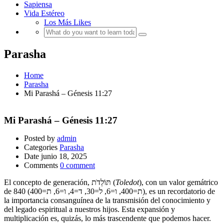
Sapiensa
Vida Estéreo
Los Más Likes
Parasha
Home
Parasha
Mi Parashá – Génesis 11:27
Mi Parashá – Génesis 11:27
Posted by
admin
Categories
Parasha
Date
junio 18, 2025
Comments
0 comment
El concepto de generación, תּוֹלְדֹת (
Toledot
), con un valor gemátrico
de 840 (ת=400, ו=6, ל=30, ד=4, ו=6, ת=400), es un recordatorio de
la importancia consanguínea de la transmisión del conocimiento y
del legado espiritual a nuestros hijos. Esta expansión y
multiplicación es, quizás, lo más trascendente que podemos hacer.