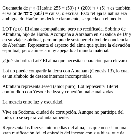
Guematría de הָרָן (Harán): ה (5) + ר (200) + ן (50) = 255 es también
el valor de סיבה (sibá) = causa, o excusa. Esto refleja la naturaleza
ambigua de Harán: no decide claramente, se queda en el medio.
LOT (לוֹט): El alma acompañante, pero no rectificada. Sobrino de
Abraham, hijo de Harán. Acompaña a Abraham en su salida de Ur y
en su viaje espiritual, pero no puede sostener el nivel de conciencia
de Abraham. Representa el aspecto del alma que quiere la elevación
espiritual, pero aún está muy apegado al mundo material.
¿Qué simboliza Lot? El alma que necesita separación para elevarse.
Lot no puede compartir la tierra con Abraham (Génesis 13), lo cual
es un símbolo de deseos internos incompatibles.
Abraham representa Jesed (amor puro); Lot representa Tiferet
confundido con Yesod: belleza y conexión mal canalizadas.
La mezcla entre luz y oscuridad.
Vive en Sodoma, ciudad de corrupción. Aunque no participa del
todo, no se separa voluntariamente.
Representa las fuerzas intermedias del alma, las que necesitan una
gran purificación (ej. el episodio del incesto con sus hijas, que da