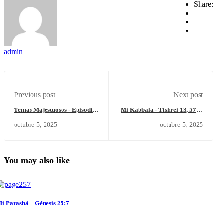
Share:
admin
Previous post
Next post
Temas Majestuosos - Episodio
Mi Kabbala - Tishrei 13, 5786
CLXX - Ciclos
– Domingo 5 de octubre del
octubre 5, 2025
octubre 5, 2025
2025.
You may also like
i Parashá – Génesis 25:7