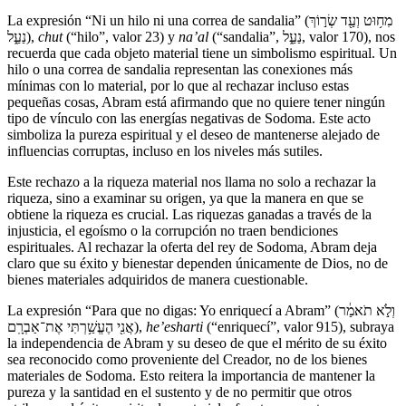
La expresión “Ni un hilo ni una correa de sandalia” (מִח֥וּט וְעַ֖ד שְׂר֣וֹךְ
נַעַ֑ל),
chut
(“hilo”, valor 23) y
na’al
(“sandalia”, נַעַ֑ל, valor 170), nos
recuerda que cada objeto material tiene un simbolismo espiritual. Un
hilo o una correa de sandalia representan las conexiones más
mínimas con lo material, por lo que al rechazar incluso estas
pequeñas cosas, Abram está afirmando que no quiere tener ningún
tipo de vínculo con las energías negativas de Sodoma. Este acto
simboliza la pureza espiritual y el deseo de mantenerse alejado de
influencias corruptas, incluso en los niveles más sutiles.
Este rechazo a la riqueza material nos llama no solo a rechazar la
riqueza, sino a examinar su origen, ya que la manera en que se
obtiene la riqueza es crucial. Las riquezas ganadas a través de la
injusticia, el egoísmo o la corrupción no traen bendiciones
espirituales. Al rechazar la oferta del rey de Sodoma, Abram deja
claro que su éxito y bienestar dependen únicamente de Dios, no de
bienes materiales adquiridos de manera cuestionable.
La expresión “Para que no digas: Yo enriquecí a Abram” (וְלֹ֣א תֹאמַ֔ר
אֲנִ֖י הֶעֱשַׁ֥רְתִּי אֶת־אַבְרָֽם),
he’esharti
(“enriquecí”, valor 915), subraya
la independencia de Abram y su deseo de que el mérito de su éxito
sea reconocido como proveniente del Creador, no de los bienes
materiales de Sodoma. Esto reitera la importancia de mantener la
pureza y la santidad en el sustento y de no permitir que otros