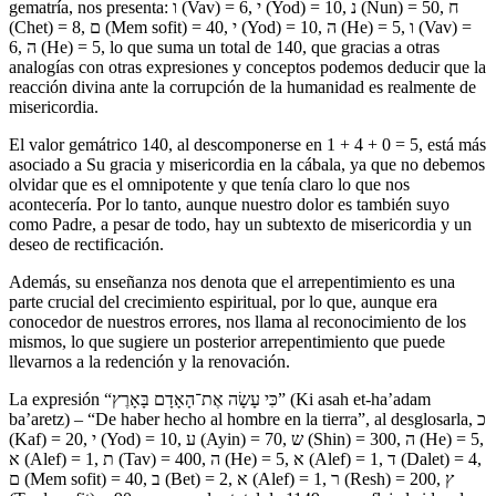
gematría, nos presenta: ו (Vav) = 6, י (Yod) = 10, נ (Nun) = 50, ח
(Chet) = 8, ם (Mem sofit) = 40, י (Yod) = 10, ה (He) = 5, ו (Vav) =
6, ה (He) = 5, lo que suma un total de 140, que gracias a otras
analogías con otras expresiones y conceptos podemos deducir que la
reacción divina ante la corrupción de la humanidad es realmente de
misericordia.
El valor gemátrico 140, al descomponerse en 1 + 4 + 0 = 5, está más
asociado a Su gracia y misericordia en la cábala, ya que no debemos
olvidar que es el omnipotente y que tenía claro lo que nos
acontecería. Por lo tanto, aunque nuestro dolor es también suyo
como Padre, a pesar de todo, hay un subtexto de misericordia y un
deseo de rectificación.
Además, su enseñanza nos denota que el arrepentimiento es una
parte crucial del crecimiento espiritual, por lo que, aunque era
conocedor de nuestros errores, nos llama al reconocimiento de los
mismos, lo que sugiere un posterior arrepentimiento que puede
llevarnos a la redención y la renovación.
La expresión “כִּי עָשָׂה אֶת־הָאָדָם בָּאָרֶץ” (Ki asah et-ha’adam
ba’aretz) – “De haber hecho al hombre en la tierra”, al desglosarla, כ
(Kaf) = 20, י (Yod) = 10, ע (Ayin) = 70, ש (Shin) = 300, ה (He) = 5,
א (Alef) = 1, ת (Tav) = 400, ה (He) = 5, א (Alef) = 1, ד (Dalet) = 4,
ם (Mem sofit) = 40, ב (Bet) = 2, א (Alef) = 1, ר (Resh) = 200, ץ