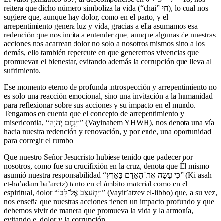
reitera que dicho número simboliza la vida (“chai” חי), lo cual nos
sugiere que, aunque hay dolor, como en el parto, y el
arrepentimiento genera luz y vida, gracias a ella asumamos esa
redención que nos incita a entender que, aunque algunas de nuestras
acciones nos acarrean dolor no solo a nosotros mismos sino a los
demás, ello también repercute en que generemos vivencias que
promuevan el bienestar, evitando además la corrupción que lleva al
sufrimiento.
Ese momento eterno de profunda introspección y arrepentimiento no
es solo una reacción emocional, sino una invitación a la humanidad
para reflexionar sobre sus acciones y su impacto en el mundo.
Tengamos en cuenta que el concepto de arrepentimiento y
misericordia, “וַיִּנָּחֶם יְהוָה” (Vayinahem YHWH), nos denota una vía
hacia nuestra redención y renovación, y por ende, una oportunidad
para corregir el rumbo.
Que nuestro Señor Jesucristo hubiese tenido que padecer por
nosotros, como fue su crucifixión en la cruz, denota que Él mismo
asumió nuestra responsabilidad “כִּי עָשָׂה אֶת־הָאָדָם בָּאָרֶץ” (Ki asah
et-ha’adam ba’aretz) tanto en el ámbito material como en el
espiritual, dolor “וַיִּתְעַצֵּב אֶל־לִבּוֹ” (Vayit’atzev el-libbo) que, a su vez,
nos enseña que nuestras acciones tienen un impacto profundo y que
debemos vivir de manera que promueva la vida y la armonía,
evitando el dolor y la corrupción.