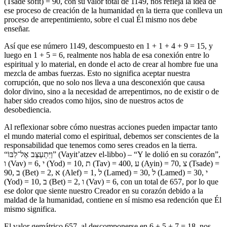
(Tsade sofit) = 90, con su valor total de 1149, nos refleja la idea de
ese proceso de creación de la humanidad en la tierra que conlleva un
proceso de arrepentimiento, sobre el cual Él mismo nos debe
enseñar.
Así que ese número 1149, descompuesto en 1 + 1 + 4 + 9 = 15, y
luego en 1 + 5 = 6, realmente nos habla de esa conexión entre lo
espiritual y lo material, en donde el acto de crear al hombre fue una
mezcla de ambas fuerzas. Esto no significa aceptar nuestra
corrupción, que no solo nos lleva a una desconexión que causa
dolor divino, sino a la necesidad de arrepentirnos, no de existir o de
haber sido creados como hijos, sino de nuestros actos de
desobediencia.
Al reflexionar sobre cómo nuestras acciones pueden impactar tanto
el mundo material como el espiritual, debemos ser conscientes de la
responsabilidad que tenemos como seres creados en la tierra.
“וַיִּתְעַצֵּב אֶל־לִבּוֹ” (Vayit’atzev el-libbo) – “Y le dolió en su corazón”,
ו (Vav) = 6, י (Yod) = 10, ת (Tav) = 400, ע (Ayin) = 70, צ (Tsade) =
90, ב (Bet) = 2, א (Alef) = 1, ל (Lamed) = 30, ל (Lamed) = 30, י
(Yod) = 10, ב (Bet) = 2, ו (Vav) = 6, con un total de 657, por lo que
ese dolor que siente nuestro Creador en su corazón debido a la
maldad de la humanidad, contiene en sí mismo esa redención que Él
mismo significa.
El valor gemátrico 657, al descomponerse en 6 + 5 + 7 = 18, nos