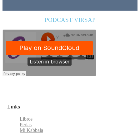
PODCAST VIRSAP
Links​
Libros
Perlas
Mi Kabbala