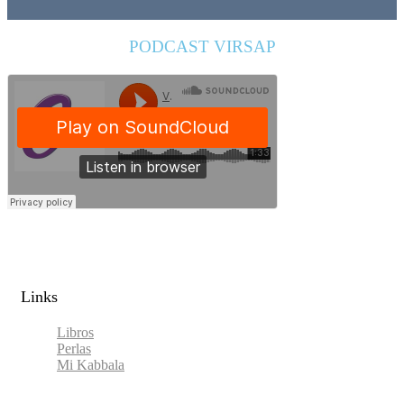
PODCAST VIRSAP
Links​
Libros
Perlas
Mi Kabbala