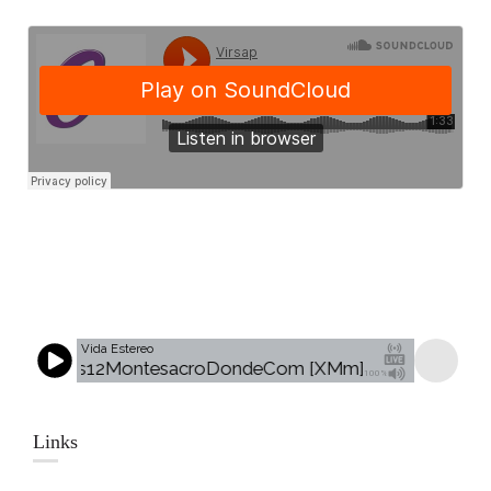
Vida Estereo
o - Mlcas12MontesacroDondeCom [XMm]
Desconocid
100%
Links​