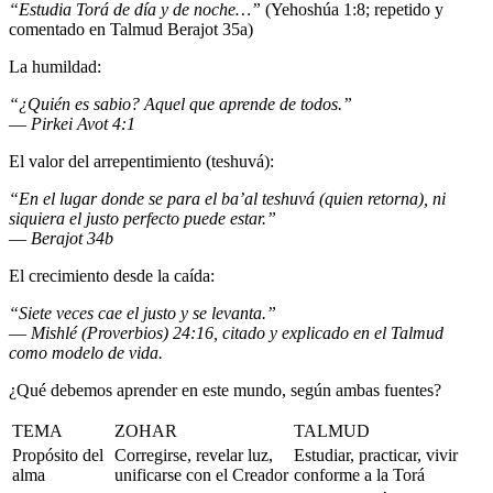
“Estudia Torá de día y de noche…”
(Yehoshúa 1:8; repetido y
comentado en Talmud Berajot 35a)
La humildad:
“¿Quién es sabio? Aquel que aprende de todos.”
—
Pirkei Avot 4:1
El valor del arrepentimiento (teshuvá):
“En el lugar donde se para el ba’al teshuvá (quien retorna), ni
siquiera el justo perfecto puede estar.”
—
Berajot 34b
El crecimiento desde la caída:
“Siete veces cae el justo y se levanta.”
—
Mishlé (Proverbios) 24:16, citado y explicado en el Talmud
como modelo de vida.
¿Qué debemos aprender en este mundo, según ambas fuentes?
TEMA
ZOHAR
TALMUD
Propósito del
Corregirse, revelar luz,
Estudiar, practicar, vivir
alma
unificarse con el Creador
conforme a la Torá