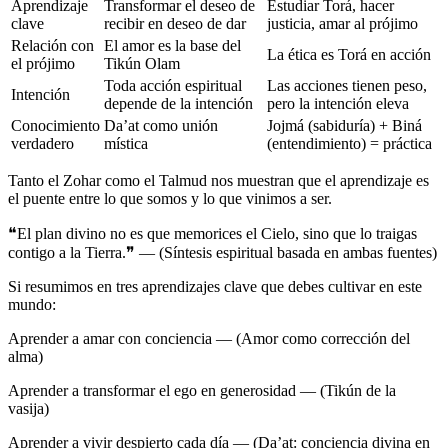
Aprendizaje
Transformar el deseo de
Estudiar Torá, hacer
clave
recibir en deseo de dar
justicia, amar al prójimo
Relación con
El amor es la base del
La ética es Torá en acción
el prójimo
Tikún Olam
Toda acción espiritual
Las acciones tienen peso,
Intención
depende de la intención
pero la intención eleva
Conocimiento
Da’at como unión
Jojmá (sabiduría) + Biná
verdadero
mística
(entendimiento) = práctica
Tanto el Zohar como el Talmud nos muestran que el aprendizaje es
el puente entre lo que somos y lo que vinimos a ser.
❝El plan divino no es que memorices el Cielo, sino que lo traigas
contigo a la Tierra.❞ — (Síntesis espiritual basada en ambas fuentes)
Si resumimos en tres aprendizajes clave que debes cultivar en este
mundo:
Aprender a amar con conciencia — (Amor como corrección del
alma)
Aprender a transformar el ego en generosidad — (Tikún de la
vasija)
Aprender a vivir despierto cada día — (Da’at: conciencia divina en