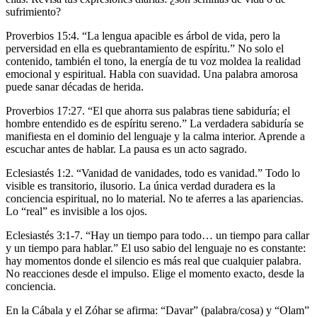
sufrimiento?
Proverbios 15:4. “La lengua apacible es árbol de vida, pero la
perversidad en ella es quebrantamiento de espíritu.” No solo el
contenido, también el tono, la energía de tu voz moldea la realidad
emocional y espiritual. Habla con suavidad. Una palabra amorosa
puede sanar décadas de herida.
Proverbios 17:27. “El que ahorra sus palabras tiene sabiduría; el
hombre entendido es de espíritu sereno.” La verdadera sabiduría se
manifiesta en el dominio del lenguaje y la calma interior. Aprende a
escuchar antes de hablar. La pausa es un acto sagrado.
Eclesiastés 1:2. “Vanidad de vanidades, todo es vanidad.” Todo lo
visible es transitorio, ilusorio. La única verdad duradera es la
conciencia espiritual, no lo material. No te aferres a las apariencias.
Lo “real” es invisible a los ojos.
Eclesiastés 3:1-7. “Hay un tiempo para todo… un tiempo para callar
y un tiempo para hablar.” El uso sabio del lenguaje no es constante:
hay momentos donde el silencio es más real que cualquier palabra.
No reacciones desde el impulso. Elige el momento exacto, desde la
conciencia.
En la Cábala y el Zóhar se afirma: “Davar” (palabra/cosa) y “Olam”