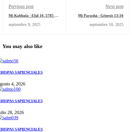
Previous post
Next post
Mi Kabbala - Elul 16, 5785 –
Mi Parashá - Génesis 13:16
Martes 9 de septiembre del
septiembre 9, 2025
septiembre 10, 2025
2025
You may also like
CHISPAS SAPIENCIALES
gosto 4, 2026
CHISPAS SAPIENCIALES
ulio 28, 2026
CHISPAS SAPIENCIALES