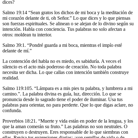
dices?
Salmo 19:14 “Sean gratos los dichos de mi boca y la meditación de
mi corazón delante de ti, oh Señor.” Lo que dices y lo que piensas
son fuerzas espirituales. Se alinean o se alejan de lo divino según su
intención. Habla con conciencia. Tus palabras no solo afectan a
otros: moldean tu interior.
Salmo 39:1. “Pondré guarda a mi boca, mientras el impío esté
delante de mí.”
La contención del habla no es miedo, es sabiduría. A veces el
silencio es el acto más poderoso de creación. No toda palabra
necesita ser dicha. Lo que callas con intención también construye
realidad.
Salmo 119:105. “Lámpara es a mis pies tu palabra, y lumbrera a mi
camino.”. La palabra divina es guía, luz, dirección. Lo que se
pronuncia desde lo sagrado tiene el poder de iluminar. Usa tus
palabras para orientar, no para perderte. Que lo que digas aclare, no
confunda.
Proverbios 18:21. “Muerte y vida están en poder de la lengua, y los
que la aman comerán su fruto.” Las palabras no son neutrales. O
construyen o destruyen. Eres responsable de lo que siembras con
ellas. Revisa tus expresiones diarias: ¿son semillas de vida o de