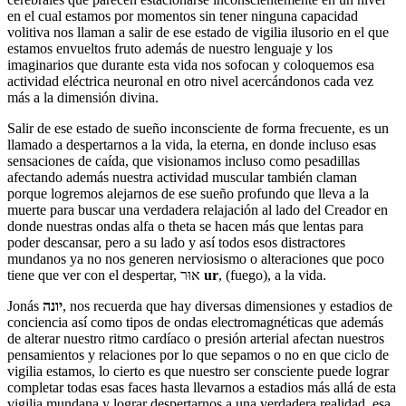
en el cual estamos por momentos sin tener ninguna capacidad
volitiva nos llaman a salir de ese estado de vigilia ilusorio en el que
estamos envueltos fruto además de nuestro lenguaje y los
imaginarios que durante esta vida nos sofocan y coloquemos esa
actividad eléctrica neuronal en otro nivel acercándonos cada vez
más a la dimensión divina.
Salir de ese estado de sueño inconsciente de forma frecuente, es un
llamado a despertarnos a la vida, la eterna, en donde incluso esas
sensaciones de caída, que visionamos incluso como pesadillas
afectando además nuestra actividad muscular también claman
porque logremos alejarnos de ese sueño profundo que lleva a la
muerte para buscar una verdadera relajación al lado del Creador en
donde nuestras ondas alfa o theta se hacen más que lentas para
poder descansar, pero a su lado y así todos esos distractores
mundanos ya no nos generen nerviosismo o alteraciones que poco
tiene que ver con el despertar, אוּר
ur
, (fuego), a la vida.
Jonás
יונה
, nos recuerda que hay diversas dimensiones y estadios de
conciencia así como tipos de ondas electromagnéticas que además
de alterar nuestro ritmo cardíaco o presión arterial afectan nuestros
pensamientos y relaciones por lo que sepamos o no en que ciclo de
vigilia estamos, lo cierto es que nuestro ser consciente puede lograr
completar todas esas faces hasta llevarnos a estadios más allá de esta
vigilia mundana y lograr despertarnos a una verdadera realidad, esa