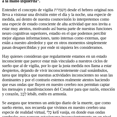
a la mano izquierda”.
Entender el concepto de vigilia משמרת desde el hebreo original nos
lleva a visionar una división entre el día y la noche, una especie de
medida, así dentro de nuestra cosmovisión lo interpretemos como
una especie de estado consciente de alta actividad que nos invita a
estar muy atentos, motivando así buena parte de nuestras funciones
neuro cognitivas superiores, estadio en el que podemos percibir
mejor algunas informaciones, tanto internas como externas, que
están a nuestro alrededor y que en otros momentos simplemente
pasan desapercibidas y por ende ni siquiera les consideramos.
Hay quienes consideran que regularmente estamos en un estado
inconsciente que parece estar más vinculado a nuestros ciclos de
sueño que al de vigilia, por lo que la justa medida nos llama a estar
despiertos, dejando de vivir inconscientemente cual sonámbulos,
tarea que implica que nuestras actividades inconscientes no sean las
dominantes y por el contrario estemos realmente atentos haciendo
que esas ondas que fluyen en nuestro cerebro nos permitan captar
los mensajes y manifestaciones del Creador para que razón, emoción
y corazón, לֵבָב lebáb, estén en armonía.
Se asegura que tenemos un anticipo diario de la muerte, que como
sueño eterno, nos recuerda que vivimos en nuestro cerebro una
especie de realidad virtual, כְּלִי
kelí vasija, en donde esas ondas
cerebrales que parecen estacionarse inconscientemente en un nivel