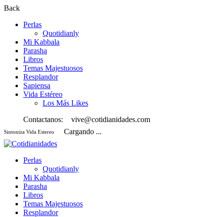
Back
Perlas
Quotidianly
Mi Kabbala
Parasha
Libros
Temas Majestuosos
Resplandor
Sapiensa
Vida Estéreo
Los Más Likes
Contactanos:
vive@cotidianidades.com
Cargando ...
Sintoniza Vida Estereo
Perlas
Quotidianly
Mi Kabbala
Parasha
Libros
Temas Majestuosos
Resplandor