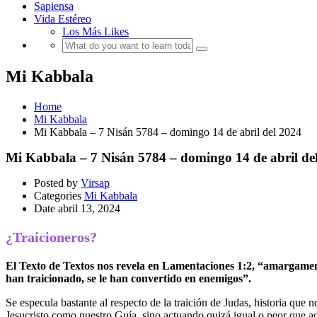
Sapiensa
Vida Estéreo
Los Más Likes
Mi Kabbala
Home
Mi Kabbala
Mi Kabbala – 7 Nisán 5784 – domingo 14 de abril del 2024
Mi Kabbala – 7 Nisán 5784 – domingo 14 de abril de
Posted by
Virsap
Categories
Mi Kabbala
Date
abril 13, 2024
¿Traicioneros?
El Texto de Textos nos revela en Lamentaciones 1:2, “amargamente 
han traicionado, se le han convertido en enemigos”.
Se especula bastante al respecto de la traición de Judas, historia que
Jesucristo como nuestro Guía, sino actuando quizá igual o peor que 