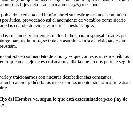
nos ha asignado, en este caso que se llevara a cabo su crucifixión, dicha predestinación implícita en nuestra genética pecaminosa que legamosa nuestros hijos debe transformarnos, מְשַׁנֶּה
meshane.
t, población cercana de Hebrón por el sur, estirpe de Judas continúen
monedas cuando debemos es redimir nuestra sangre.
regó para redimirnos, se trata de asumir ese rescate visionando que
esde Adam.
e contradicen su mandato de amor y es que con esos nuestros hábitos
rior que nos aleje de esa misma orca diaria que no nos permite seguir
n aquel madero, pidiéndonos misericordiosamente transformar nuestras
uirle.
Hijo del Hombre va, según lo que está determinado; pero ¡!ay de
o”.