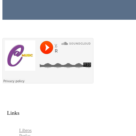
Links​
Libros
Perlas