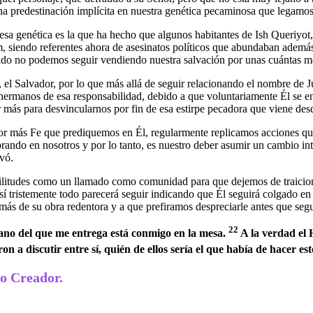
de esa genética es la que ha hecho que algunos habitantes de Ish Queriyo
ecado no podemos seguir vendiendo nuestra salvación por unas cuántas 
rmanos de esa responsabilidad, debido a que voluntariamente Él se ent
jar más para desvincularnos por fin de esa estirpe pecadora que viene d
or más Fe que prediquemos en Él, regularmente replicamos acciones qu
ndo en nosotros y por lo tanto, es nuestro deber asumir un cambio inte
os salvó.
sí tristemente todo parecerá seguir indicando que Él seguirá colgado e
 más de su obra redentora y a que prefiramos despreciarle antes que seg
22
mano del que me entrega está conmigo en la mesa.
A la verdad el 
n a discutir entre sí, quién de ellos sería el que había de hacer est
o Creador.