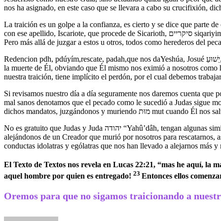
La traición es un golpe a la confianza, es cierto y se dice que parte 
con ese apellido, Iscariote, que procede de Sicarioth, סיקריים siqariyim, siendo referentes ahora de asesinatos políticos que abundaban además por Judea, provocando así el nacimiento de vocablos como sicario.
Pero más allá de juzgar a estos u otros, todos como herederos del p
Redencion pdh, pdúyím,rescate, padah,que nos daYeshúa, Josué יֵשׁוּעַ, el Salvador, por lo que más allá de seguir relacionando el nombre de Judas con Judea y por ende con los Judíos para responsabilizarles por
la muerte de Él, obviando que Él mismo nos eximió a nosotros como he
nuestra traición, tiene implícito el perdón, por el cual debemos traba
Si revisamos nuestro día a día seguramente nos daremos cuenta que p
mal sanos denotamos que el pecado como le sucedió a Judas sigue mora
dichos mandatos, juzgándonos y muriendo מוּת mut cuando Él n
No es gratuito que Judas y Juda יהודה “Yahû’dâh, tengan algunas similitudes como un llamado como comunidad para que dejemos de traicionarle y traicionarnos con nuestras desobediencias constantes,
alejándonos de un Creador que murió por nosotros para rescatarnos, a
conductas idolatras y ególatras que nos han llevado a alejarnos más y
El Texto de Textos nos revela en Lucas 22:21, “mas he aquí, la 
23
aquel hombre por quien es entregado!
Entonces ellos comenzaro
Oremos para que no sigamos traicionando a nuestr