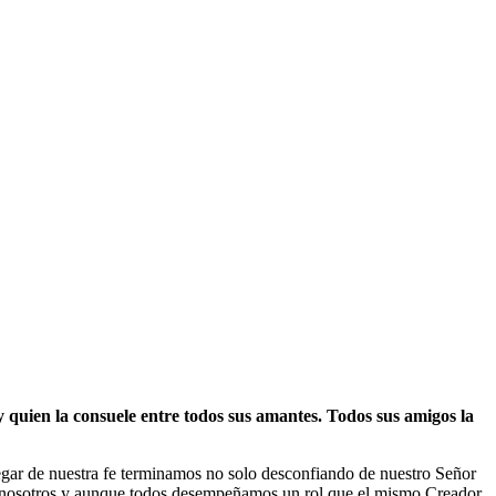
y quien la consuele entre todos sus amantes. Todos sus amigos la
enegar de nuestra fe terminamos no solo desconfiando de nuestro Señor
 a nosotros y aunque todos desempeñamos un rol que el mismo Creador