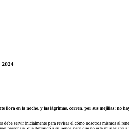
l 2024
llora en la noche, y las lágrimas, corren, por sus mejillas; no ha
 nos debe servir inicialmente para revisar el cómo nosotros mismos al r
aquel personaje, que defraudó a su Señor, pero que no esta muy lejano