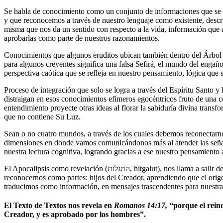
Se habla de conocimiento como un conjunto de informaciones que se 
y que reconocemos a través de nuestro lenguaje como existente, descr
misma que nos da un sentido con respecto a la vida, información que almacenamos en nuestra memoria (זיכרון, zicaron) como algo cierto, a
aprobarlas como parte de nuestros razonamientos.
Conocimientos que algunos eruditos ubican también dentro del Árbol de la Vida, pero no dentro de l
para algunos creyentes significa una falsa Sefirá, el mundo del enga
perspectiva caótica que se refleja en nuestro pensamiento, lógica qu
Proceso de integración que solo se logra a través del Espíritu Santo y 
distraigan en esos conocimientos efímeros egocéntricos fruto de una conciencia (תודעה, toda’a) oscurecida, que requiere de esas chispas de ideas alucinantes para que nuest
entendimiento proyecte otras ideas al florar la sabiduría divina tra
que no contiene Su Luz.
Sean o no cuatro mundos, a través de los cuales debemos reconectarno
dimensiones en donde vamos comunicándonos más al atender las señales (אות, ot) y mensajes de nuestro Padre que llevados al plano de nuestros conocimientos debemos visionarlos como insumos p
nuestra lectura cognitiva, logrando gracias a ese nuestro pensamiento 
El Apocalipsis como revelación (התגלות, hitgalut), nos llama a salir de esas alucinaciones que retroalimentan lo sensorial, instintivo, empírico, religioso, filosófico así como lo científico para buscar la verdad y
reconocernos como partes: hijos del Creador, aprendiendo que el orig
traducimos como información, en mensajes trascendentes para nuestras
El Texto de Textos nos revela en
Romanos 14:17, “
porque el reino
Creador, y es aprobado por los hombres”.