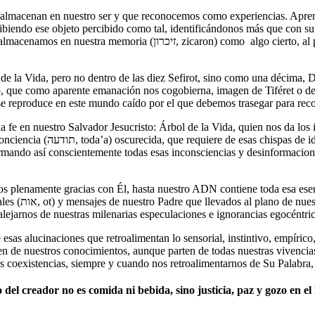
almacenan en nuestro ser y que reconocemos como experiencias. Aprend
ibiendo ese objeto percibido como tal, identificándonos más que con su
l punto que nos sometemos a esa descripción y sus características al
as diez Sefirot, sino como una décima, Dáat (דעת) que simbólicamente está encima, entre Jojmá y Biná,
ño, que como aparente emanación nos cogobierna, imagen de Tiféret o d
e se reproduce en este mundo caído por el que debemos trasegar para re
la fe en nuestro Salvador Jesucristo: Árbol de la Vida, quien nos da los 
ra alma gracias a ese nuevo
nsformando así conscientemente todas esas inconsciencias y desinformac
s plenamente gracias con Él, hasta nuestro ADN contiene toda esa esen
ara aperturar
alejarnos de nuestras milenarias especulaciones e ignorancias egocéntric
en de nuestros conocimientos, aunque parten de todas nuestras vivencia
 coexistencias, siempre y cuando nos retroalimentarnos de Su Palabra, 
 del creador no es comida ni bebida, sino justicia, paz y gozo en el