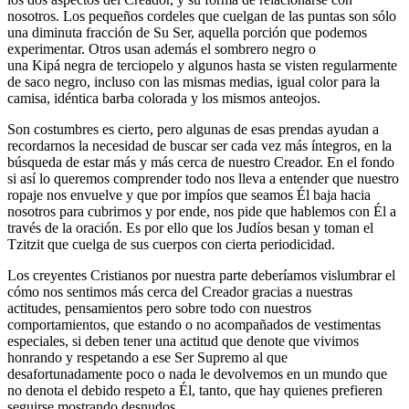
nosotros. Los pequeños cordeles que cuelgan de las puntas son sólo
una diminuta fracción de Su Ser, aquella porción que podemos
experimentar. Otros usan además el sombrero negro o
una Kipá negra de terciopelo y algunos hasta se visten regularmente
de saco negro, incluso con las mismas medias, igual color para la
camisa, idéntica barba colorada y los mismos anteojos.
Son costumbres es cierto, pero algunas de esas prendas ayudan a
recordarnos la necesidad de buscar ser cada vez más íntegros, en la
búsqueda de estar más y más cerca de nuestro Creador. En el fondo
si así lo queremos comprender todo nos lleva a entender que nuestro
ropaje nos envuelve y que por impíos que seamos Él baja hacia
nosotros para cubrirnos y por ende, nos pide que hablemos con Él a
través de la oración. Es por ello que los Judíos besan y toman el
Tzitzit que cuelga de sus cuerpos con cierta periodicidad.
Los creyentes Cristianos por nuestra parte deberíamos vislumbrar el
cómo nos sentimos más cerca del Creador gracias a nuestras
actitudes, pensamientos pero sobre todo con nuestros
comportamientos, que estando o no acompañados de vestimentas
especiales, si deben tener una actitud que denote que vivimos
honrando y respetando a ese Ser Supremo al que
desafortunadamente poco o nada le devolvemos en un mundo que
no denota el debido respeto a Él, tanto, que hay quienes prefieren
seguirse mostrando desnudos.