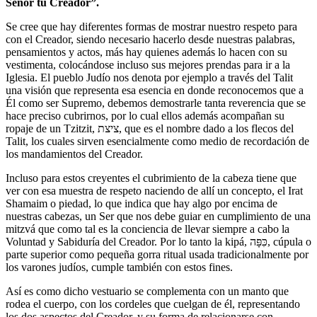
Señor tu Creador”.
Se cree que hay diferentes formas de mostrar nuestro respeto para
con el Creador, siendo necesario hacerlo desde nuestras palabras,
pensamientos y actos, más hay quienes además lo hacen con su
vestimenta, colocándose incluso sus mejores prendas para ir a la
Iglesia. El pueblo Judío nos denota por ejemplo a través del Talit
una visión que representa esa esencia en donde reconocemos que a
Él como ser Supremo, debemos demostrarle tanta reverencia que se
hace preciso cubrirnos, por lo cual ellos además acompañan su
ropaje de un Tzitzit, ציצת, que es el nombre dado a los flecos del
Talit, los cuales sirven esencialmente como medio de recordación de
los mandamientos del Creador.
Incluso para estos creyentes el cubrimiento de la cabeza tiene que
ver con esa muestra de respeto naciendo de allí un concepto, el Irat
Shamaim o pie­dad, lo que indica que hay algo por encima de
nuestras cabezas, un Ser que nos debe guiar en cumplimiento de una
mitzvá que como tal es la conciencia de llevar siempre a cabo la
Voluntad y Sabiduría del Creador. Por lo tanto la kipá, כִּפָּה‎, cúpula o
parte superior como pequeña gorra ritual usada tradicionalmente por
los varones judíos, cumple también con estos fines.
Así es como dicho vestuario se complementa con un manto que
rodea el cuerpo, con los cordeles que cuelgan de él, representando
los dos aspectos del Creador, y su forma de relacionarse con