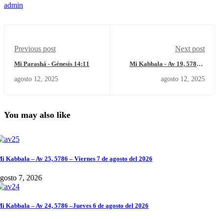
admin
Previous post
Next post
Mi Parashá - Génesis 14:11
Mi Kabbala - Av 19, 5785 –
Miércoles 13 de agosto del
agosto 12, 2025
agosto 12, 2025
2025
You may also like
i Kabbala – Av 25, 5786 – Viernes 7 de agosto del 2026
gosto 7, 2026
i Kabbala – Av 24, 5786 –Jueves 6 de agosto del 2026