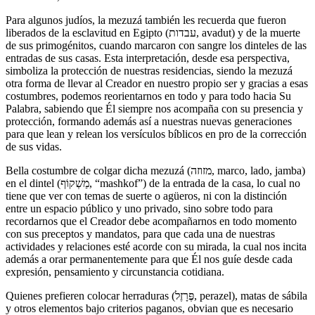
Para algunos judíos, la mezuzá también les recuerda que fueron
liberados de la esclavitud en Egipto (עבדות, avadut) y de la muerte
de sus primogénitos, cuando marcaron con sangre los dinteles de las
entradas de sus casas. Esta interpretación, desde esa perspectiva,
simboliza la protección de nuestras residencias, siendo la mezuzá
otra forma de llevar al Creador en nuestro propio ser y gracias a esas
costumbres, podemos reorientarnos en todo y para todo hacia Su
Palabra, sabiendo que Él siempre nos acompaña con su presencia y
protección, formando además así a nuestras nuevas generaciones
para que lean y relean los versículos bíblicos en pro de la corrección
de sus vidas.
Bella costumbre de colgar dicha mezuzá (מזוזה, marco, lado, jamba)
en el dintel (מַשְׁקוֹף, “mashkof”) de la entrada de la casa, lo cual no
tiene que ver con temas de suerte o agüeros, ni con la distinción
entre un espacio público y uno privado, sino sobre todo para
recordarnos que el Creador debe acompañarnos en todo momento
con sus preceptos y mandatos, para que cada una de nuestras
actividades y relaciones esté acorde con su mirada, la cual nos incita
además a orar permanentemente para que Él nos guíe desde cada
expresión, pensamiento y circunstancia cotidiana.
Quienes prefieren colocar herraduras (פֶּרָזֶל, perazel), matas de sábila
y otros elementos bajo criterios paganos, obvian que es necesario