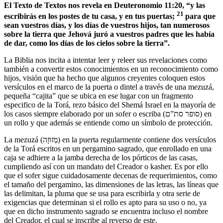
El Texto de Textos nos revela en Deuteronomio 11:20, “y las
21
escribirás en los postes de tu casa, y en tus puertas;
para que
sean vuestros días, y los días de vuestros hijos, tan numerosos
sobre la tierra que Jehová juró a vuestros padres que les había
de dar, como los días de los cielos sobre la tierra”.
La Biblia nos incita a intentar leer y releer sus revelaciones como
también a convertir estos conocimientos en un reconocimiento como
hijos, visión que ha hecho que algunos creyentes coloquen estos
versículos en el marco de la puerta o dintel a través de una mezuzá,
pequeña “cajita” que se ubica en ese lugar con un fragmento
especifico de la Torá, rezo básico del Shemá Israel en la mayoría de
los casos siempre elaborado por un sofer o escriba (סופר סת”ם) en
un rollo y que además se entiende como un símbolo de protección.
La mezuzá (מְזוּזָה) en la puerta regularmente contiene dos versículos
de la Torá escritos en un pergamino sagrado, que enrollado en una
caja se adhiere a la jamba derecha de los pórticos de las casas,
cumpliendo así con un mandato del Creador o kasher. Es por ello
que el sofer sigue cuidadosamente decenas de requerimientos, como
el tamaño del pergamino, las dimensiones de las letras, las líneas que
las delimitan, la pluma que se usa para escribirla y otra serie de
exigencias que determinan si el rollo es apto para su uso o no, ya
que en dicho instrumento sagrado se encuentra incluso el nombre
del Creador, el cual se inscribe al reverso de este.