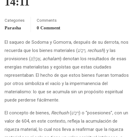
14:11
Categories
Comments
Parasha
0 Comment
El saqueo de Sodoma y Gomorra, después de su derrota, nos
recuerda que los bienes materiales (
רְכֻשׁ
,
rechush
) y las
provisiones (
אֲכָלָם
,
achalam
) denotan los resultados de esas
energías materialistas y egoístas que estas ciudades
representaban. El hecho de que estos bienes fueran tomados
por otros simboliza el vacío y la impermanencia del
materialismo: lo que se acumula sin un propósito espiritual
puede perderse fácilmente.
El concepto de bienes,
Rechush
(
רְכֻשׁ
) o “posesiones”, con un
valor de 604, en este contexto, refleja la acumulación de
riqueza material, lo cual nos lleva a reafirmar que la riqueza