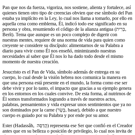
Pan que nos da fuerza, vigoriza, nos sostiene, alienta y fortalece, así
quienes tienen otro tipo de creencias obvien que ese símbolo del Pan
estaba ya implícito en la Ley, lo cual nos llama a tomarlo, por ello en
aquella cena como emblema, Él, indicó todo ese significado en su
persona y obra, resumiendo el código de la alianza antigua (בְּרִית,
Berít). Tema que aunque es un poco complejo de digerir con
nuestras mentes, requiere de una norma de vida para quien como
creyente se considere su discípulo: alimentarnos de su Palabra a
diario para vivir como Él nos enseñó, minimizando nuestras
necesidades al saber que Él nos lo ha dado todo desde el mismo
momento de nuestra creación.
Jesucristo es el Pan de Vida, símbolo además de entrega en su
cuerpo, lo cual desde la visión hebrea nos comunica la manera en
que una persona está presente en el mundo, la forma como ese ser
debe vivir y por lo tanto, el impacto que gracias a su ejemplo genera
en los entornos en los cuales convive. De esta forma, al nutrirnos de
Él somos transformados logrando a través de nuestros actos,
palabras, pensamientos y vida expresar unos sentimientos que ya no
son dominados por la carne (בָּשָׂר, basar), debido a que nuestro
cuerpo es guiado por su Palabra y por ende por su amor.
Ester (Hadassâh, הֲדַסָּה) representa ese Ser que confió en el Creador
antes que en su belleza o posición de privilegio, lo cual nos invita de