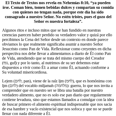
El Texto de Textos nos revela en Nehemías 8:10, “ya pueden
irse. Coman bien, tomen bebidas dulces y compartan su comida
con quienes no tengan nada, porque este día ha sido
consagrado a nuestro Señor. No estén tristes, pues el gozo del
Señor es nuestra fortaleza”.
Algunos ritos e incluso mitos que se han fundido en nuestras
creencias parecen haber perdido su verdadero valor y quizá por ello
percibimos la Cena del Señor desde un contexto en donde parece
obviamos lo que realmente significaba asumir a nuestro Señor
Jesucristo como Pan de Vida. Reflexionar como creyentes en dicha
perspectiva nos debe llevar a alimentarnos a diario de Él como Pan
de Vida, atendiendo que se trata del mismo cuerpo del Creador
(גּוּף, guf
)
y por lo tanto, al nutrirnos de su ser debemos estar
dispuestos a vivir como Él: a amar como Él, actuando conforme a
Su voluntad misericordiosa.
Lejem (לחם, pan), viene de la raíz ljm (לחמ), que es homónima con
ljm (לחם) del vocablo miljamah (מלחמה): guerra, lo que nos invita a
comprender que en nuestro ser se libra una batalla por nuestro
verdadero alimento, que no es solo ese pan diario que regularmente
contiene levadura, sino que estamos llamados a comulgar con la idea
de buscar primero el alimento espiritual indispensable que nos sacia
de esa hambre y vacío existencial que nos sofoca y que no se puede
llenar con nada diferente a Él.