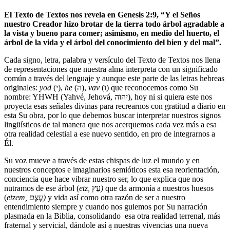
El Texto de Textos nos revela en Genesis 2:9, “Y el Seños
nuestro Creador hizo brotar de la tierra todo árbol agradable a
la vista y bueno para comer; asimismo, en medio del huerto, el
árbol de la vida y el árbol del conocimiento del bien y del mal”.
Cada signo, letra, palabra y versículo del Texto de Textos nos llena
de representaciones que nuestra alma interpreta con un significado
común a través del lenguaje y aunque este parte de las letras hebreas
originales:
yod
(י),
he
(ה),
vav
(ו) que reconocemos como Su
nombre: YHWH (Yahvé, Jehová, יהוה), hoy ni si quiera este nos
proyecta esas señales divinas para recrearnos con gratitud a diario en
esta Su obra, por lo que debemos buscar interpretar nuestros signos
lingüísticos de tal manera que nos acerquemos cada vez más a esa
otra realidad celestial a ese nuevo sentido, en pro de integrarnos a
Él.
Su voz mueve a través de estas chispas de luz el mundo y en
nuestros conceptos e imaginarios semióticos esta esa reorientación,
conciencia que hace vibrar nuestro ser, lo que explica que nos
nutramos de ese árbol (
etz,
עֵץ
)
que da armonía a nuestros huesos
(
etzem, עֶצֶם)
y vida así como otra razón de ser a nuestro
entendimiento siempre y cuando nos guiemos por Su narración
plasmada en la Biblia, consolidando esa otra realidad terrenal, más
fraternal y servicial, dándole así a nuestras vivencias una nueva