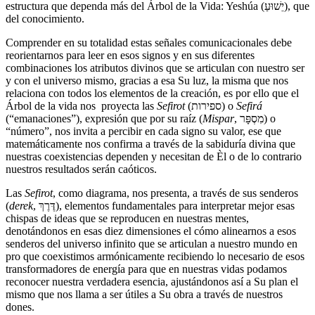
estructura que dependa más del Árbol de la Vida: Yeshúa (יֵשׁוּעַ), que
del conocimiento.
Comprender en su totalidad estas señales comunicacionales debe
reorientarnos para leer en esos signos y en sus diferentes
combinaciones los atributos divinos que se articulan con nuestro ser
y con el universo mismo, gracias a esa Su luz, la misma que nos
relaciona con todos los elementos de la creación, es por ello que el
Árbol de la vida nos proyecta las
Sefirot
(ספירות) o
Sefirá
(“emanaciones”), expresión que por su raíz (
Mispar
, מִסְפָּר) o
“número”, nos invita a percibir en cada signo su valor, ese que
matemáticamente nos confirma a través de la sabiduría divina que
nuestras coexistencias dependen y necesitan de Èl o de lo contrario
nuestros resultados serán caóticos.
Las
Sefirot
, como diagrama, nos presenta, a través de sus senderos
(
derek
, דֶּרֶךְ), elementos fundamentales para interpretar mejor esas
chispas de ideas que se reproducen en nuestras mentes,
denotándonos en esas diez dimensiones el cómo alinearnos a esos
senderos del universo infinito que se articulan a nuestro mundo en
pro que coexistimos armónicamente recibiendo lo necesario de esos
transformadores de energía para que en nuestras vidas podamos
reconocer nuestra verdadera esencia, ajustándonos así a Su plan el
mismo que nos llama a ser útiles a Su obra a través de nuestros
dones.