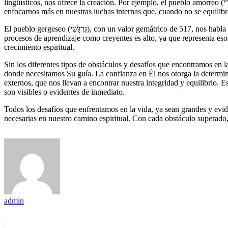
lingüísticos, nos ofrece la creación. Por ejemplo, el pueblo amorreo (אֱמֹרִי), cuyo valor numérico de “Emori” es 256, representa a los enemigos de Israel. Al proponernos dualidad y conflicto, nos llevan a
enfocarnos más en nuestras luchas internas que, cuando no se equilibra
El pueblo gergeseo (גִּרְגָּשִׁי), con un valor gemátrico de 517, nos habla de la importancia de la transformación y el cambio. Aunque este pueblo fue menos prominente en la narrativa bíblica, su valor en nuestros
procesos de aprendizaje como creyentes es alto, ya que representa eso
crecimiento espiritual.
Sin los diferentes tipos de obstáculos y desafíos que encontramos en l
donde necesitamos Su guía. La confianza en Él nos otorga la determinac
externos, que nos llevan a encontrar nuestra integridad y equilibrio. 
son visibles o evidentes de inmediato.
Todos los desafíos que enfrentamos en la vida, ya sean grandes y eviden
necesarias en nuestro camino espiritual. Con cada obstáculo superado
admin