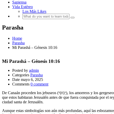
Sapiensa
Vida Estéreo
Los Más Likes
Parasha
Home
Parasha
Mi Parashá – Génesis 10:16
Mi Parashá – Génesis 10:16
Posted by
admin
Categories
Parasha
Date
mayo 6, 2025
Comments
0 comment
De Canaán proceden los jebuseos (יְבוּסִי), los amorreos y los gergeseos. Los primeros, cuyo valor según la gematría de “Yevusi” es 98, nos sugieren la idea de juicios severos o desafíos difíciles. No es casualidad
que estos habitaran Jerusalén antes de que fuera conquistada por el re
ciudad santa de Jerusalén.
Aunque estas simbologías son aún más profundas, aquí las esbozamos b