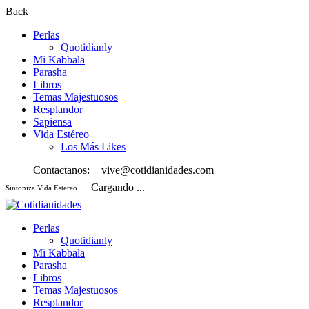
Back
Perlas
Quotidianly
Mi Kabbala
Parasha
Libros
Temas Majestuosos
Resplandor
Sapiensa
Vida Estéreo
Los Más Likes
Contactanos:
vive@cotidianidades.com
Cargando ...
Sintoniza Vida Estereo
Perlas
Quotidianly
Mi Kabbala
Parasha
Libros
Temas Majestuosos
Resplandor