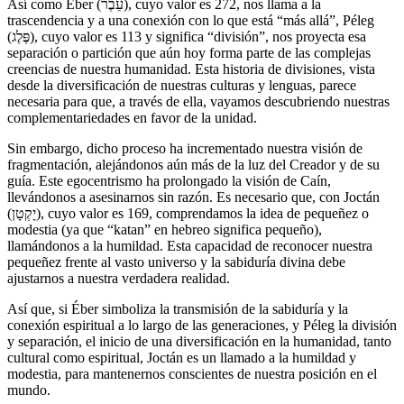
Así como Éber (עֵבֶר), cuyo valor es 272, nos llama a la
trascendencia y a una conexión con lo que está “más allá”, Péleg
(פֶּלֶג), cuyo valor es 113 y significa “división”, nos proyecta esa
separación o partición que aún hoy forma parte de las complejas
creencias de nuestra humanidad. Esta historia de divisiones, vista
desde la diversificación de nuestras culturas y lenguas, parece
necesaria para que, a través de ella, vayamos descubriendo nuestras
complementariedades en favor de la unidad.
Sin embargo, dicho proceso ha incrementado nuestra visión de
fragmentación, alejándonos aún más de la luz del Creador y de su
guía. Este egocentrismo ha prolongado la visión de Caín,
llevándonos a asesinarnos sin razón. Es necesario que, con Joctán
(יָקְטָן), cuyo valor es 169, comprendamos la idea de pequeñez o
modestia (ya que “katan” en hebreo significa pequeño),
llamándonos a la humildad. Esta capacidad de reconocer nuestra
pequeñez frente al vasto universo y la sabiduría divina debe
ajustarnos a nuestra verdadera realidad.
Así que, si Éber simboliza la transmisión de la sabiduría y la
conexión espiritual a lo largo de las generaciones, y Péleg la división
y separación, el inicio de una diversificación en la humanidad, tanto
cultural como espiritual, Joctán es un llamado a la humildad y
modestia, para mantenernos conscientes de nuestra posición en el
mundo.