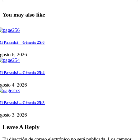
You may also like
i Parashà – Génesis 25:6
gosto 6, 2026
i Parashá – Génesis 25:4
gosto 4, 2026
i Parashá – Génesis 25:3
gosto 3, 2026
Leave A Reply
Tu dirección de correo electrónico no será publicada.
Los campos