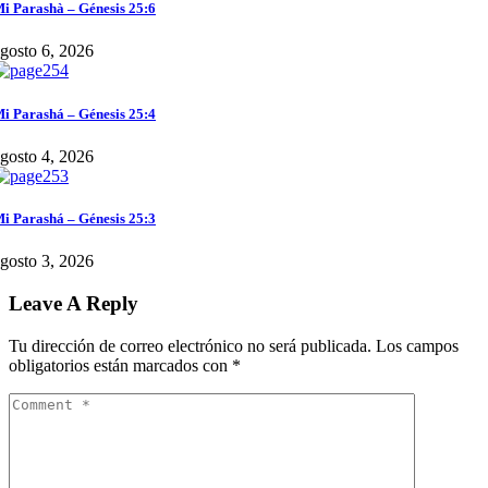
i Parashà – Génesis 25:6
gosto 6, 2026
i Parashá – Génesis 25:4
gosto 4, 2026
i Parashá – Génesis 25:3
gosto 3, 2026
Leave A Reply
Tu dirección de correo electrónico no será publicada.
Los campos
obligatorios están marcados con
*