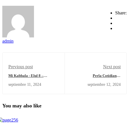
Share:
admin
Previous post
Next post
Mi Kabbala - Elul 8 –
Perla Cotidiana -
miércoles 11 de septiembre del
Convivencia?
septiembre 11, 2024
septiembre 12, 2024
2024
You may also like