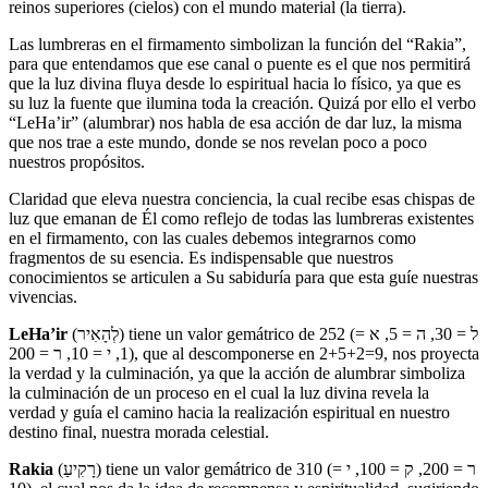
reinos superiores (cielos) con el mundo material (la tierra).
Las lumbreras en el firmamento simbolizan la función del “Rakia”,
para que entendamos que ese canal o puente es el que nos permitirá
que la luz divina fluya desde lo espiritual hacia lo físico, ya que es
su luz la fuente que ilumina toda la creación. Quizá por ello el verbo
“LeHa’ir” (alumbrar) nos habla de esa acción de dar luz, la misma
que nos trae a este mundo, donde se nos revelan poco a poco
nuestros propósitos.
Claridad que eleva nuestra conciencia, la cual recibe esas chispas de
luz que emanan de Él como reflejo de todas las lumbreras existentes
en el firmamento, con las cuales debemos integrarnos como
fragmentos de su esencia. Es indispensable que nuestros
conocimientos se articulen a Su sabiduría para que esta guíe nuestras
vivencias.
LeHa’ir
(לְהָאִיר) tiene un valor gemátrico de 252 (ל = 30, ה = 5, א =
1, י = 10, ר = 200), que al descomponerse en 2+5+2=9, nos proyecta
la verdad y la culminación, ya que la acción de alumbrar simboliza
la culminación de un proceso en el cual la luz divina revela la
verdad y guía el camino hacia la realización espiritual en nuestro
destino final, nuestra morada celestial.
Rakia
(רָקִיעַ) tiene un valor gemátrico de 310 (ר = 200, ק = 100, י =