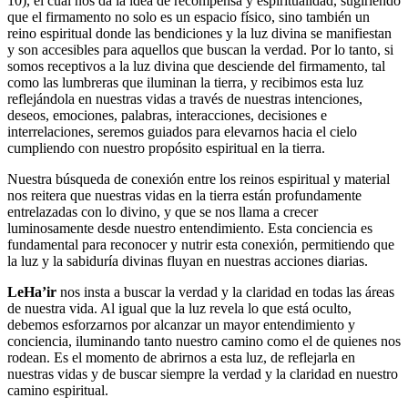
10), el cual nos da la idea de recompensa y espiritualidad, sugiriendo
que el firmamento no solo es un espacio físico, sino también un
reino espiritual donde las bendiciones y la luz divina se manifiestan
y son accesibles para aquellos que buscan la verdad. Por lo tanto, si
somos receptivos a la luz divina que desciende del firmamento, tal
como las lumbreras que iluminan la tierra, y recibimos esta luz
reflejándola en nuestras vidas a través de nuestras intenciones,
deseos, emociones, palabras, interacciones, decisiones e
interrelaciones, seremos guiados para elevarnos hacia el cielo
cumpliendo con nuestro propósito espiritual en la tierra.
Nuestra búsqueda de conexión entre los reinos espiritual y material
nos reitera que nuestras vidas en la tierra están profundamente
entrelazadas con lo divino, y que se nos llama a crecer
luminosamente desde nuestro entendimiento. Esta conciencia es
fundamental para reconocer y nutrir esta conexión, permitiendo que
la luz y la sabiduría divinas fluyan en nuestras acciones diarias.
LeHa’ir
nos insta a buscar la verdad y la claridad en todas las áreas
de nuestra vida. Al igual que la luz revela lo que está oculto,
debemos esforzarnos por alcanzar un mayor entendimiento y
conciencia, iluminando tanto nuestro camino como el de quienes nos
rodean. Es el momento de abrirnos a esta luz, de reflejarla en
nuestras vidas y de buscar siempre la verdad y la claridad en nuestro
camino espiritual.