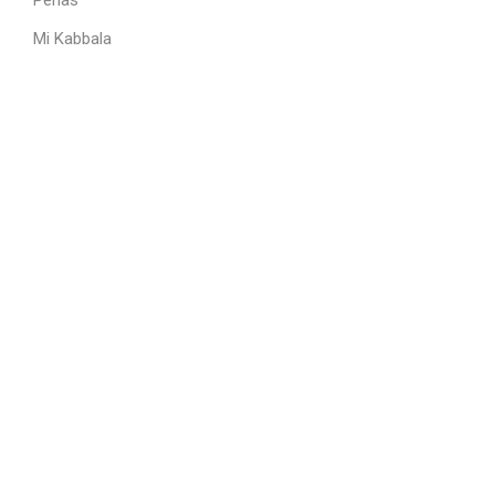
Mi Kabbala
Temas
Quotidianly
Majestuosos
Otros
Blog
Contact