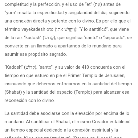
completitud y la perfección, y el uso de “et” (אֶת) antes de
“yom” resalta la especificidad y singularidad del día, sugiriendo
una conexión directa y potente con lo divino. Es por ello que el
término vayekadesh oto (וַיְקַדֵּשׁ אֹתוֹ): “Y lo santificó”, que viene
de la raíz “kadosh” (קָדוֹשׁ), que significa “santo” o “separado”, se
convierte en un llamado a apartarnos de lo mundano para
asumir ese propósito sagrado.
“Kadosh” (קָדוֹשׁ), “santo”, y su valor de 410 concuerda con el
tiempo en que estuvo en pie el Primer Templo de Jerusalén,
insinuando que debemos enfocarnos en la santidad del tiempo
(Shabat) y la santidad del espacio (Templo) para alcanzar esa
reconexión con lo divino.
La santidad debe asociarse con la elevación por encima de lo
mundano. Al santificar el Shabat, el mismo Creador estableció
un tiempo especial dedicado a la conexión espiritual y la