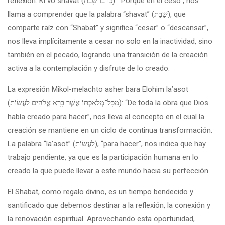
reflexión. Ki vo shavat (כִּי בוֹ שָׁבַת): “Porque en él cesó”, nos
llama a comprender que la palabra “shavat” (שָׁבַת), que
comparte raíz con “Shabat” y significa “cesar” o “descansar”,
nos lleva implícitamente a cesar no solo en la inactividad, sino
también en el pecado, logrando una transición de la creación
activa a la contemplación y disfrute de lo creado.
La expresión Mikol-melachto asher bara Elohim la’asot
(מִכָּל־מְלַאכְתּוֹ אֲשֶׁר בָּרָא אֱלֹהִים לַעֲשׂוֹת): “De toda la obra que Dios
había creado para hacer”, nos lleva al concepto en el cual la
creación se mantiene en un ciclo de continua transformación.
La palabra “la’asot” (לַעֲשׂוֹת), “para hacer”, nos indica que hay
trabajo pendiente, ya que es la participación humana en lo
creado la que puede llevar a este mundo hacia su perfección.
El Shabat, como regalo divino, es un tiempo bendecido y
santificado que debemos destinar a la reflexión, la conexión y
la renovación espiritual. Aprovechando esta oportunidad,