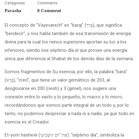
Categories
Comments
Parasha
0 Comment
El concepto de “Vayevarech” es “baraj” (בָּרַךְ), que significa
“bendecir”, y nos habla también de esa transmisión de energía
divina para la cual los reinos superiores aportan su luz a los
inferiores, siendo ese séptimo día el que provee una energía
única que diferencia al Shabat de los demás días de la semana.
Somos fragmentos de Su esencia; por ello, la palabra “bara”
(בָּרָא), “creó”, que tiene un valor gemátrico de 203, al
desglosarse en 200 (reish) y 3 (gimel), nos sugiere una
conexión entre lo vasto y lo pequeño, lo macro y lo micro,
recordándonos que somos parte integral de un todo y, por lo
tanto, no podemos despreciar a nada ni a nadie, ya que todo en
esencia es el Creador.
Et-yom hashevii (אֶת־יוֹם הַשְּׁבִיעִי): “séptimo día”, simboliza la