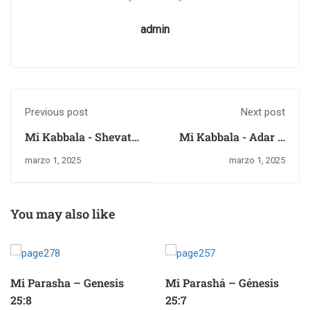
admin
Previous post
Next post
Mi Kabbala - Shevat
Mi Kabbala - Adar 1,
30, 5785 - Viernes 28
5785 – Sábado 1 de
marzo 1, 2025
marzo 1, 2025
de febrero del 2025
marzo del 2025
You may also like
Mi Parasha – Genesis
Mi Parashá – Génesis
25:8
25:7