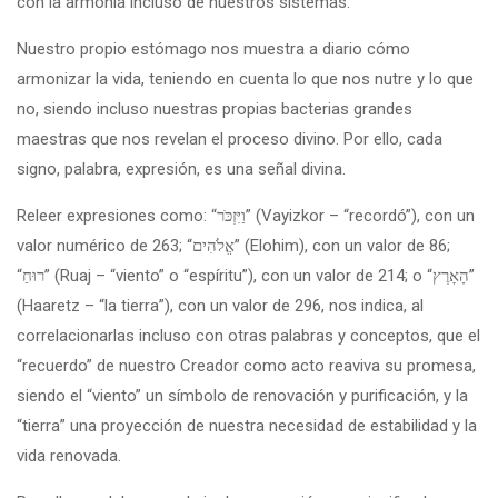
con la armonía incluso de nuestros sistemas.
Nuestro propio estómago nos muestra a diario cómo
armonizar la vida, teniendo en cuenta lo que nos nutre y lo que
no, siendo incluso nuestras propias bacterias grandes
maestras que nos revelan el proceso divino. Por ello, cada
signo, palabra, expresión, es una señal divina.
Releer expresiones como: “וַיִּזְכֹּר” (Vayizkor – “recordó”), con un
valor numérico de 263; “אֱלֹהִים” (Elohim), con un valor de 86;
“רוּחַ” (Ruaj – “viento” o “espíritu”), con un valor de 214; o “הָאָרֶץ”
(Haaretz – “la tierra”), con un valor de 296, nos indica, al
correlacionarlas incluso con otras palabras y conceptos, que el
“recuerdo” de nuestro Creador como acto reaviva su promesa,
siendo el “viento” un símbolo de renovación y purificación, y la
“tierra” una proyección de nuestra necesidad de estabilidad y la
vida renovada.