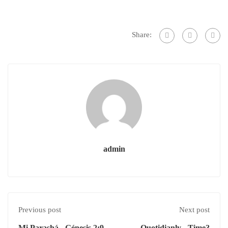
Share:
admin
Previous post
Next post
Mi Parashá - Génesis 2:9
Quotidianly - Time?