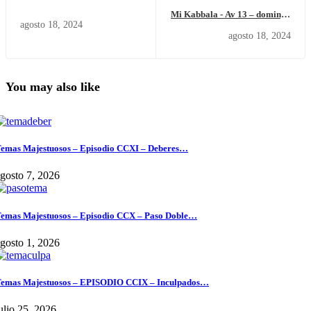
Mi Kabbala - Av 13 – domingo
agosto 18, 2024
18 de agosto del 2024.
agosto 18, 2024
You may also like
emas Majestuosos – Episodio CCXI – Deberes…
gosto 7, 2026
emas Majestuosos – Episodio CCX – Paso Doble…
gosto 1, 2026
emas Majestuosos – EPISODIO CCIX – Inculpados…
ulio 25, 2026