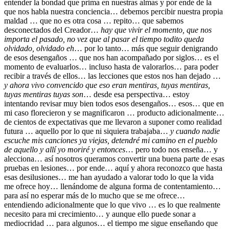
entender la bondad que prima en nuestras almas y por ende de la
que nos habla nuestra conciencia… debemos percibir nuestra propia
maldad … que no es otra cosa … repito… que sabemos
desconectados del Creador…
hay que vivir el momento, que nos
importa el pasado, no vez que al pasar el tiempo todito queda
olvidado, olvidado eh
… por lo tanto… más que seguir denigrando
de esos desengaños … que nos han acompañado por siglos… es el
momento de evaluarlos… incluso hasta de valorarlos… para poder
recibir a través de ellos… las lecciones que estos nos han dejado …
y ahora vivo convencido que eso eran mentiras, tuyas mentiras,
tuyas mentiras tuyas son
… desde esa perspectiva… estoy
intentando revisar muy bien todos esos desengaños… esos… que en
mi caso florecieron y se magnificaron … producto adicionalmente…
de cientos de expectativas que me llevaron a suponer como realidad
futura … aquello por lo que ni siquiera trabajaba…
y cuando nadie
escuche mis canciones ya viejas, detendré mi camino en el pueblo
de aquello y allí yo moriré y entonces
… pero todo nos enseña… y
alecciona… así nosotros queramos convertir una buena parte de esas
pruebas en lesiones… por ende… aquí y ahora reconozco que hasta
esas desilusiones… me han ayudado a valorar todo lo que la vida
me ofrece hoy… llenándome de alguna forma de contentamiento…
para así no esperar más de lo mucho que se me ofrece…
entendiendo adicionalmente que lo que vivo … es lo que realmente
necesito para mi crecimiento… y aunque ello puede sonar a
mediocridad … para algunos… el tiempo me sigue enseñando que