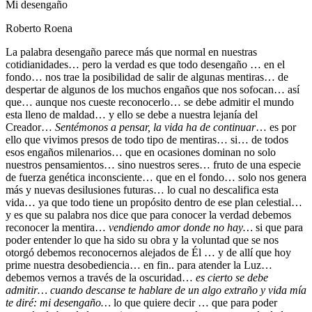
Mi desengaño
Roberto Roena
La palabra desengaño parece más que normal en nuestras
cotidianidades… pero la verdad es que todo desengaño … en el
fondo… nos trae la posibilidad de salir de algunas mentiras… de
despertar de algunos de los muchos engaños que nos sofocan… así
que… aunque nos cueste reconocerlo… se debe admitir el mundo
esta lleno de maldad… y ello se debe a nuestra lejanía del
Creador…
Sentémonos a pensar, la vida ha de continuar
… es por
ello que vivimos presos de todo tipo de mentiras… si… de todos
esos engaños milenarios… que en ocasiones dominan no solo
nuestros pensamientos… sino nuestros seres… fruto de una especie
de fuerza genética inconsciente… que en el fondo… solo nos genera
más y nuevas desilusiones futuras… lo cual no descalifica esta
vida… ya que todo tiene un propósito dentro de ese plan celestial…
y es que su palabra nos dice que para conocer la verdad debemos
reconocer la mentira…
vendiendo amor donde no hay…
si que para
poder entender lo que ha sido su obra y la voluntad que se nos
otorgó debemos reconocernos alejados de Él … y de allí que hoy
prime nuestra desobediencia… en fin.. para atender la Luz…
debemos vernos a través de la oscuridad…
es cierto se debe
admitir… cuando descanse te hablare de un algo extraño y vida mía
te diré: mi desengaño…
lo que quiere decir … que para poder