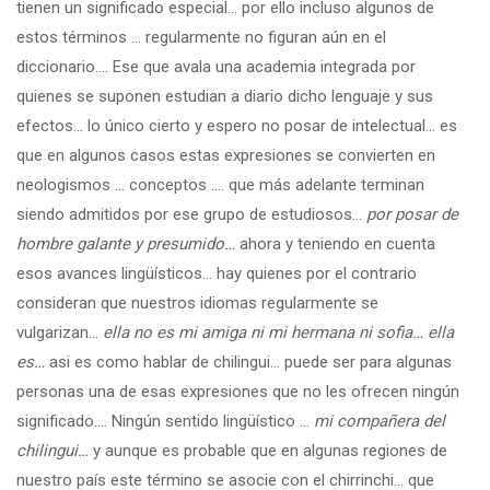
tienen un significado especial… por ello incluso algunos de
estos términos … regularmente no figuran aún en el
diccionario…. Ese que avala una academia integrada por
quienes se suponen estudian a diario dicho lenguaje y sus
efectos… lo único cierto y espero no posar de intelectual… es
que en algunos casos estas expresiones se convierten en
neologismos … conceptos …. que más adelante terminan
siendo admitidos por ese grupo de estudiosos…
por posar de
hombre galante y presumido…
ahora y teniendo en cuenta
esos avances lingüísticos… hay quienes por el contrario
consideran que nuestros idiomas regularmente se
vulgarizan…
ella no es mi amiga ni mi hermana ni sofia… ella
es…
asi es como hablar de chilingui… puede ser para algunas
personas una de esas expresiones que no les ofrecen ningún
significado…. Ningún sentido lingüístico …
mi compañera del
chilingui…
y aunque es probable que en algunas regiones de
nuestro país este término se asocie con el chirrinchi… que