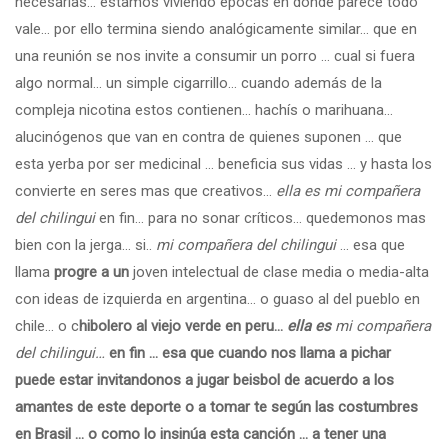
necesarias… estamos viviendo épocas en donde parece todo
vale… por ello termina siendo analógicamente similar… que en
una reunión se nos invite a consumir un porro … cual si fuera
algo normal… un simple cigarrillo… cuando además de la
compleja nicotina estos contienen… hachís o marihuana…
alucinógenos que van en contra de quienes suponen … que
esta yerba por ser medicinal … beneficia sus vidas … y hasta los
convierte en seres mas que creativos…
ella es
mi compañera
del chilingui
en fin… para no sonar críticos… quedemonos mas
bien con la jerga… si..
mi compañera del chilingui
… esa que
llama
progre a un
joven intelectual de clase media o media-alta
con ideas de izquierda en argentina… o guaso al del pueblo en
chile… o c
hibolero al viejo verde en peru…
ella es
mi compañera
del chilingui…
en fin … esa que cuando nos llama a pichar
puede estar invitandonos a jugar beisbol de acuerdo a los
amantes de este deporte o a tomar te según las costumbres
en Brasil … o como lo insinúa esta canción … a tener una