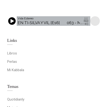
Vida Estereo
EVARAS EN TI-SILVA Y VIL [Es6]
063 - ME LLEVARAS EN 
100%
Links​
Libros
Perlas
Mi Kabbala
Temas
Quotidianly