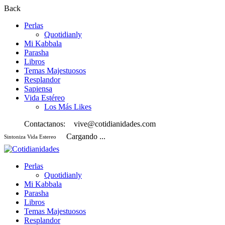
Back
Perlas
Quotidianly
Mi Kabbala
Parasha
Libros
Temas Majestuosos
Resplandor
Sapiensa
Vida Estéreo
Los Más Likes
Contactanos:
vive@cotidianidades.com
Cargando ...
Sintoniza Vida Estereo
Perlas
Quotidianly
Mi Kabbala
Parasha
Libros
Temas Majestuosos
Resplandor