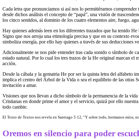
Cada letra que pronunciamos si así nos lo permitiéramos comprender ti
desde dichos análisis el concepto de “papá”, una visión de trascendencia
los cinco sentidos, al dominio de los cuatro elementos aire, fuego, agua
Hay quienes además leen en los diferentes trazados que ha tenido He la
Signo que nos arroja una etimología precisa y que en su contexto evoc
simboliza energía, por ello hay quienes a través de sus deducciones 
Adicionalmente se nos pide entender tras cada sonido o símbolo de cad
estado natural. Por lo cual los tres trazos de la He original marcan el
acción.
Desde la cábala y la gematria He por ser la quinta letra del alfabeto im
implica el centro del Árbol de la Vida o sea el equilibrio de las otras
invitación a amar.
Visiones que nos llevan a dicho símbolo de la permanencia de la vida 
Cristianas en donde prime el amor y el servicio, quizá por ello nuestr
todo cambie.
El Texto de Textos nos revela en Santiago 5:12, “Y sobre todo, hermanos míos, no jur
Oremos en silencio para poder escuc