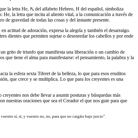
que la letra He,
ה
,
del alfabeto Hebreo, H del español, simboliza
He, la letra que incita al aliento vital, a la comunicación a través de
tro de gravedad de todas las cosas y del instante presente.
en actitud de adoración, expresa la alegría y también el desarraigo.
res dientes que permiten sujetar o desenredar los cabellos y por ende
un grito de triunfo que manifiesta una liberación o un cambio de
os que tiene el alma para manifestarse: el pensamiento, la palabra y la
cia la esfera sexta Tiferet de la belleza, lo que para esos eruditos
nsión, que crece y se multiplica. Lo que para los creyentes es una
mo creyentes nos debe llevar a asumir posturas y búsquedas más
 con nuestras oraciones que sea el Creador el que nos guie para que
vuestro sí, sí, y vuestro no, no, para que no caigáis bajo juicio”.