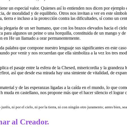
ene un especial valor. Quienes así lo entienden nos dicen por ejemplo 
, de moralidad y de equilibrio. Otros nos invitan a ver en este símbolo: 
, tierra e incluso a la protección contra las dificultades, sí como un cen
 plegaria de un ser humano, que con los brazos elevados hacia el cielo 
a para algunos un peine o una horquilla, constituida de un mango y de t
ven en He un llamado a orar permanentemente.
a palabra que compone nuestro lenguaje sus significantes en este caso 
 mundo por venir y nos recuerdan que ella simboliza a la vez los tres mod
plica el pasaje entre la esfera de la Chesed, misericordia y la grandeza ha
 Sefirot, así que desde esa mirada hay una simiente de vitalidad, de expa
material y de las esperanzas ligadas a la caída en el mundo, lo que co
a h muda en castellano, nos propone más que el hacer silencio el lograr
éis, ni por el cielo, ni por la tierra, ni con ningún otro juramento; antes bien, sea 
har al Creador.