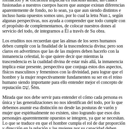
fusionadas a nuestros cuerpos hacen que aunque existan diferencias
aparentemente de fondo, no lo sean, ya que aun siendo distintos e
incluso hasta opuestos somos uno, por lo cual la letra Nun נ, según
algunas perspectivas, nos ayuda a comprender que todo cumple con
el propósito de complementarnos, de colocar nuestros dones al
servicio del todo, de integrarnos a Él a través de Su obra.
Los eruditos nos recuerdan que las almas de los seres humanos
deben cumplir con la finalidad de la trascendencia divina; pero son
claros en advertirnos que las de las mujeres deben hacerlo con la
inmanencia celestial, lo que quiere decir que mientras la
trascendencia es la cualidad divina de estar más allá, la inmanencia
implica estar presente, perspectiva que conjuga estos dos aspectos,
físicos masculinos y femeninos con la divinidad, para lograr que el
hombre y la mujer respectivamente fundamenten su ser en el reino
humano siendo importante para ello entender mejor el concepto de
reputación שֵׁם, Šēm.
Mirada que nos debe servir para entender el cómo cada persona es
única y las generalizaciones no nos identifican del todo, por lo que
debemos asumir esa distinción no desde las posturas de varón y
mujer que espiritualmente no existen, sino logrando que esos dos
personajes aparentemente opuestos se integren, ya que se necesitan.
Lo que se traduce en que el hombre cumpla el rol de dar proporción
y dirección en la relación y las mujeres por su capacidad deben