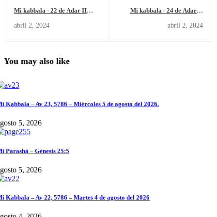
Mi kabbala - 22 de Adar II
Mi kabbala - 24 de Adar II
-5784 / lunes 1 de abril del
-5784 / miércoles 3 de abril del
abril 2, 2024
abril 2, 2024
2024
2024
You may also like
i Kabbala – Av 23, 5786 – Miércoles 5 de agosto del 2026.
gosto 5, 2026
i Parashà – Génesis 25:5
gosto 5, 2026
i Kabbala – Av 22, 5786 – Martes 4 de agosto del 2026
gosto 4, 2026