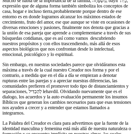
Mucho se habla de la importancia de la familia, מִשְׁפָּחָה, bayit בַיִִת,
expresión que de alguna forma también simboliza los conceptos de
casa, hogar e incluso tierra,probablemente porque dentro de ese
entorno es en donde logramos alcanzar los máximos estados de
crecimiento, fruto del amor, ese que aunque se viste en ocasiones de
diversas emociones y pasiones, finalmente nos denota que gracias a
la unión de esa pareja que aprende a complementarse a través de sus
búsquedas cotidianas, que es así como vamos descubriendo
nuestros propósitos y con ellos trascendiendo, más allá de esos
aspectos biológicos que nos confrontan desde lo intelectual,
emocional, psicológico y lo espiritual.
Sin embargo, en nuestras sociedades parece que olvidáramos esta
máxima a través de la cual nuestro Creador nos forma y por el
contrario, a medida que en el día a día se empiezan a denotar
rupturas entre las parejas y a apreciar nuestras diferencias, las
comunidades prefieren el promover todo tipo de distanciamientos y
separaciones, לְהַבְדִּיל lehavdil. Olvidando nuevamente que es el
dialogo, los acuerdos y la auto evaluación permanente los insumos
Bíblicos que generan los cambios necesarios para que esas tensiones
nos ayuden a crecer y a entender que estamos llamados a
integrarnos.
La Palabra del Creador es clara para advertirnos que la fuente de la
identidad masculina y femenina está más allá de nuestra naturaleza o
formación y se encuentra implícita en nuestras almas, las cuales