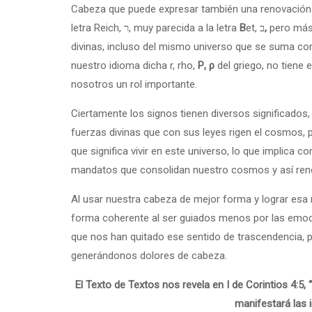
Cabeza que puede expresar también una renovación de 
letra Reich, ר, muy parecida a la letra
B
et, ב
,
pero más 
divinas, incluso del mismo universo que se suma con 
nuestro idioma dicha r, rho,
Ρ, ρ
del griego, no tiene e
nosotros un rol importante.
Ciertamente los signos
tienen diversos significados
fuerzas divinas que con sus leyes rigen el cosmos, po
que significa vivir en este universo, lo que implica c
mandatos que consolidan nuestro cosmos y así renov
Al usar nuestra cabeza de mejor forma y lograr esa 
forma coherente al ser guiados menos por las emoc
que nos han quitado ese sentido de trascendencia, p
generándonos dolores de cabeza.
El Texto de Textos nos revela en I de Corintios 4:5, 
manifestará las 