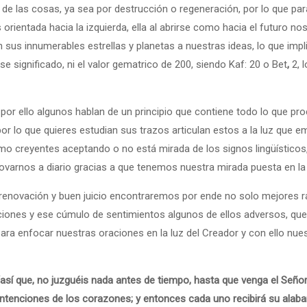
las cosas, ya sea por destrucción o regeneración, por lo que para l
orientada hacia la izquierda, ella al abrirse como hacia el futuro no
sus innumerables estrellas y planetas a nuestras ideas, lo que impli
se significado, ni el valor gematrico de 200, siendo Kaf: 20 o Bet
,
2, 
, por ello algunos hablan de un principio que contiene todo lo que pr
r lo que quieres estudian sus trazos articulan estos a la luz que em
omo creyentes aceptando o no está mirada de los signos lingüísticos, u
arnos a diario gracias a que tenemos nuestra mirada puesta en la 
renovación y buen juicio encontraremos por ende no solo mejores ra
iones y ese cúmulo de sentimientos algunos de ellos adversos, qu
ara enfocar nuestras oraciones en la luz del Creador y con ello nu
“así que, no juzguéis nada antes de tiempo, hasta que venga el Señor, 
intenciones de los corazones; y entonces cada uno recibirá su alaba