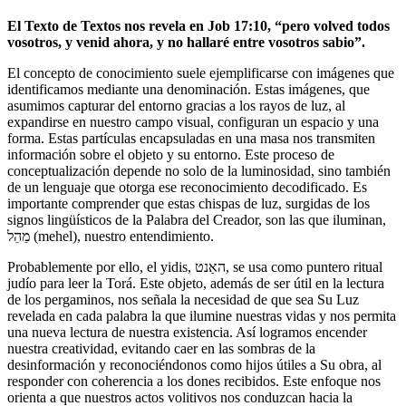
El Texto de Textos nos revela en Job 17:10, “pero volved todos
vosotros, y venid ahora, y no hallaré entre vosotros sabio”.
El concepto de conocimiento suele ejemplificarse con imágenes que
identificamos mediante una denominación. Estas imágenes, que
asumimos capturar del entorno gracias a los rayos de luz, al
expandirse en nuestro campo visual, configuran un espacio y una
forma. Estas partículas encapsuladas en una masa nos transmiten
información sobre el objeto y su entorno. Este proceso de
conceptualización depende no solo de la luminosidad, sino también
de un lenguaje que otorga ese reconocimiento decodificado. Es
importante comprender que estas chispas de luz, surgidas de los
signos lingüísticos de la Palabra del Creador, son las que iluminan,
מֵהֵל (mehel), nuestro entendimiento.
Probablemente por ello, el yidis, האַנט‎, se usa como puntero ritual
judío para leer la Torá. Este objeto, además de ser útil en la lectura
de los pergaminos, nos señala la necesidad de que sea Su Luz
revelada en cada palabra la que ilumine nuestras vidas y nos permita
una nueva lectura de nuestra existencia. Así logramos encender
nuestra creatividad, evitando caer en las sombras de la
desinformación y reconociéndonos como hijos útiles a Su obra, al
responder con coherencia a los dones recibidos. Este enfoque nos
orienta a que nuestros actos volitivos nos conduzcan hacia la