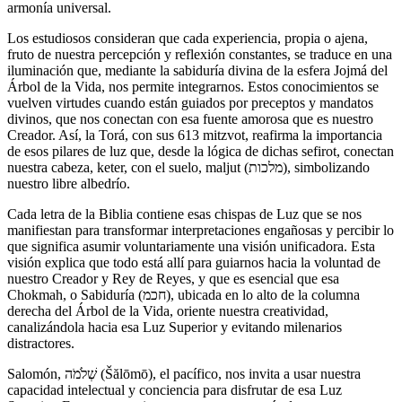
armonía universal.
Los estudiosos consideran que cada experiencia, propia o ajena,
fruto de nuestra percepción y reflexión constantes, se traduce en una
iluminación que, mediante la sabiduría divina de la esfera Jojmá del
Árbol de la Vida, nos permite integrarnos. Estos conocimientos se
vuelven virtudes cuando están guiados por preceptos y mandatos
divinos, que nos conectan con esa fuente amorosa que es nuestro
Creador. Así, la Torá, con sus 613 mitzvot, reafirma la importancia
de esos pilares de luz que, desde la lógica de dichas sefirot, conectan
nuestra cabeza, keter, con el suelo, maljut (מלכות), simbolizando
nuestro libre albedrío.
Cada letra de la Biblia contiene esas chispas de Luz que se nos
manifiestan para transformar interpretaciones engañosas y percibir lo
que significa asumir voluntariamente una visión unificadora. Esta
visión explica que todo está allí para guiarnos hacia la voluntad de
nuestro Creador y Rey de Reyes, y que es esencial que esa
Chokmah, o Sabiduría (חכמ), ubicada en lo alto de la columna
derecha del Árbol de la Vida, oriente nuestra creatividad,
canalizándola hacia esa Luz Superior y evitando milenarios
distractores.
Salomón, שְׁלֹמֹה (Šălōmō), el pacífico, nos invita a usar nuestra
capacidad intelectual y conciencia para disfrutar de esa Luz