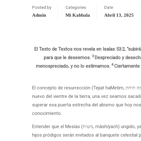
Posted by
Categories
Date
Admin
Mi Kabbala
Abril 13, 2025
El Texto de Textos nos revela en Isaías 53:2, “subir
3
para que le deseemos.
Despreciado y desecha
4
menospreciado, y no lo estimamos.
Ciertamente 
El concepto de resurrección (Tejiat haMetim, םיתמה תיחת): vida en la muerte, nos llama a comprender lo que significa nuestro corto proceso terrenal en donde naceremos de
nuevo del vientre de la tierra, una vez seamos sac
superar esa puerta estrecha del abismo que hoy nos s
conocimiento.
Entender que el Mesías (משיח, mâshı̂yach) ungido, ya vino para redimir a Su iglesia, es a la vez aceptar su segunda venida, en donde todo ojo le verá y por ende todos los
hijos pródigos serán invitados al banquete celestial 