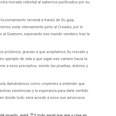
tra morada celestial al sabernos purificados por su
eccionamiento terrenal a través de Su guia,
os al Gueinom, esperando ese mundo venidero tras la
tros próximos, gracias a que aceptamos Su rescate y
stro ejemplo de vida a que sigan ese camino hacia la
orme a esos preceptos, siendo las pruebas, dolores y
vacía, llamándonos como creyentes a entender que
stras existencias y la esperanza para darle sentido
ro en donde todo será acorde a esos sus amorosos
26
sté muerto, vivirá.
Y todo aquel que vive y cree en