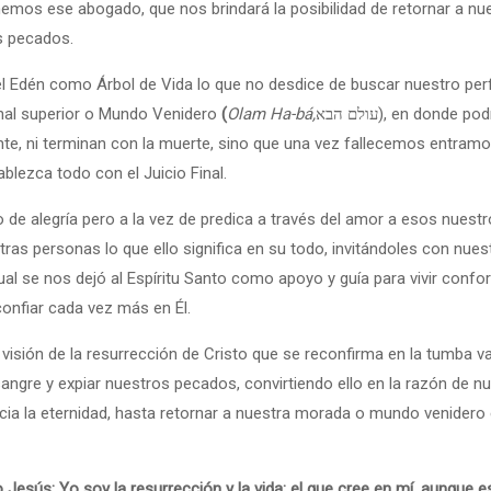
os ese abogado, que nos brindará la posibilidad de retornar a nues
os pecados.
l Edén como Árbol de Vida lo que no desdice de buscar nuestro perf
nal superior o Mundo Venidero
(
Olam Ha-bá,
עולם הבא), en donde podremos estar eternamente junto al Creador, por lo
nte, ni terminan con la muerte, sino que una vez fallecemos entram
blezca todo con el Juicio Final.
 de alegría pero a la vez de predica a través del amor a esos nues
tras personas lo que ello significa en su todo, invitándoles con nue
cual se nos dejó al Espíritu Santo como apoyo y guía para vivir conf
nfiar cada vez más en Él.
visión de la resurrección de Cristo que se reconfirma en la tumba 
gre y expiar nuestros pecados, convirtiendo ello en la razón de nue
acia la eternidad, hasta retornar a nuestra morada o mundo venide
o Jesús: Yo soy la resurrección y la vida; el que cree en mí, aunque e