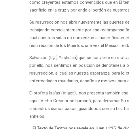
como creyentes estamos convencidos que en Él tenem
sacrificio en la cruz y por ende el perdón de nuestr
Su resurrección nos abre nuevamente las puertas de
trabajando conscientemente por esa recompensa fi
cual nuestras vidas no comienzan al nacer físicame
resurrección de los Muertos, una vez el Mesías, resta
Salvación (יֵ֫שַׁע, Yeshu’ah
)
que se convierte en motivo
por ello, nos sentimos en posición de denotarles a o
resurrección, el cual es nuestra esperanza, para lo 
enfermedades mundanas, desafíos y motivos para co
El profeta Isaías
(יְשַׁעְיָהוּ‎)
,
nos presenta también esa 
aquel Verbo Creador se humanó, para derramar Su san
a nuestros diarios pasos, guiándonos con su Luz h
anhelos.
El Texto de Textos nos revela en Juan 11:25, “le dij