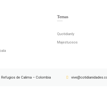
Temas
ero más de ti - Jaime Murrell [DCT]
0523 Yo quiero más d
Quotidianly
Majestuosos
bala
Refugios de Calima – Colombia
vive@cotidianidades.