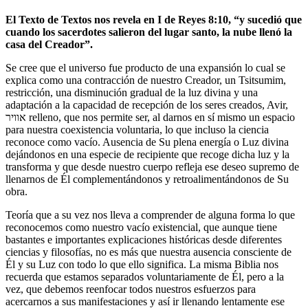
El Texto de Textos nos revela en I de Reyes 8:10, “y sucedió que
cuando los sacerdotes salieron del lugar santo, la nube llenó la
casa del Creador”.
Se cree que el universo fue producto de una expansión lo cual se
explica como una contracción de nuestro Creador, un Tsitsumim,
restricción, una disminución gradual de la luz divina y una
adaptación a la capacidad de recepción de los seres creados, Avir,
אוויר relleno, que nos permite ser, al darnos en sí mismo un espacio
para nuestra coexistencia voluntaria, lo que incluso la ciencia
reconoce como vacío. Ausencia de Su plena energía o Luz divina
dejándonos en una especie de recipiente que recoge dicha luz y la
transforma y que desde nuestro cuerpo refleja ese deseo supremo de
llenarnos de Él complementándonos y retroalimentándonos de Su
obra.
Teoría que a su vez nos lleva a comprender de alguna forma lo que
reconocemos como nuestro vacío existencial, que aunque tiene
bastantes e importantes explicaciones históricas desde diferentes
ciencias y filosofías, no es más que nuestra ausencia consciente de
Él y su Luz con todo lo que ello significa. La misma Biblia nos
recuerda que estamos separados voluntariamente de Él, pero a la
vez, que debemos reenfocar todos nuestros esfuerzos para
acercarnos a sus manifestaciones y así ir llenando lentamente ese