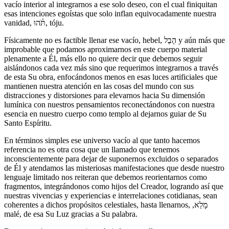
vacío interior al integrarnos a ese solo deseo, con el cual finiquitan
esas intenciones egoístas que solo inflan equivocadamente nuestra
vanidad, תֹּ֫הוּ, tóju.
Físicamente no es factible llenar ese vacío, hebel, הֶבֶל y aún más que
improbable que podamos aproximarnos en este cuerpo material
plenamente a Él, más ello no quiere decir que debemos seguir
aislándonos cada vez más sino que requerimos integrarnos a través
de esta Su obra, enfocándonos menos en esas luces artificiales que
mantienen nuestra atención en las cosas del mundo con sus
distracciones y distorsiones para elevarnos hacia Su dimensión
lumínica con nuestros pensamientos reconectándonos con nuestra
esencia en nuestro cuerpo como templo al dejarnos guiar de Su
Santo Espíritu.
En términos simples ese universo vacío al que tanto hacemos
referencia no es otra cosa que un llamado que tenemos
inconscientemente para dejar de suponernos excluidos o separados
de Él y atendamos las misteriosas manifestaciones que desde nuestro
lenguaje limitado nos reiteran que debemos reorientarnos como
fragmentos, integrándonos como hijos del Creador, logrando así que
nuestras vivencias y experiencias e interrelaciones cotidianas, sean
coherentes a dichos propósitos celestiales, hasta llenarnos, ,מָלֵא
malé, de esa Su Luz gracias a Su palabra.