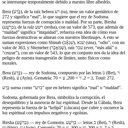
se interrumpe temporalmente debido a nuestro libre albedrío.
Bera (בֶּ֙רַע֙), de la raíz hebrea רע (ra), tiene un valor gemátrico de
272 y significa “mal”, lo que sugiere que el rey de Sodoma
representa fuerzas de corrupción o maldad. Por su parte, Birsha
(בִּרְשַׁ֖ע), de la raíz רשע (resha), con un valor de 573, que además de
“maldad” significa “iniquidad”, refuerza esta idea de cómo esas
fuerzas destructivas se alinean con nuestros libertinajes. A esto se
suman expresiones como Shinab (שִׁנְאָ֕ב), שנא (sina), “odio”, con un
valor de 363, y Shemeber (שֶׁמְאֵ֥בֶר), raíz עבר (ever, “más allá” o
“cruzar”), con un valor de 543, lo que en conjunto nos da la idea del
peligro de nuestra transgresión de límites, tanto físicos como
morales.
Bera (בֶּרַע) — rey de Sodoma, compuesto por las letras ב (Bet), ר
(Resh), ע (Ayin). Gematría: ב = 2, ר = 200, ע = 70, Total: 272.
בֶּרַע suena como “ברע” que en hebreo significa “mal” o “maldad”.
Sodoma, gobernada por Bera, simboliza la corrupción, el
desequilibrio y la ausencia de luz espiritual. Desde la Cábala, Bera
representa la fuerza de la “kelipá” (cáscara) que cubre y oscurece la
luz espiritual con impulsos negativos y egoístas.
Birsha (בִּרְשָׁע) — rey de Gomorra. בִּרְשָׁע — letras ב (Bet), ר (Resh),
ש (Shin), ע (Ayin). Gematría: ב = 2, ר = 200, ש = 300, ע = 70,