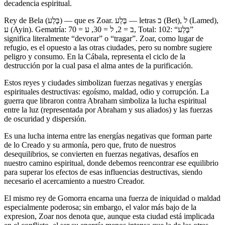
decadencia espiritual.
Rey de Bela (בֶּלַע) — que es Zoar. בֶּלַע — letras ב (Bet), ל (Lamed),
ע (Ayin). Gematría: ב = 2, ל = 30, ע = 70, Total: 102: “בֶּלַע”
significa literalmente “devorar” o “tragar”. Zoar, como lugar de
refugio, es el opuesto a las otras ciudades, pero su nombre sugiere
peligro y consumo. En la Cábala, representa el ciclo de la
destrucción por la cual pasa el alma antes de la purificación.
Estos reyes y ciudades simbolizan fuerzas negativas y energías
espirituales destructivas: egoísmo, maldad, odio y corrupción. La
guerra que libraron contra Abraham simboliza la lucha espiritual
entre la luz (representada por Abraham y sus aliados) y las fuerzas
de oscuridad y dispersión.
Es una lucha interna entre las energías negativas que forman parte
de lo Creado y su armonía, pero que, fruto de nuestros
desequilibrios, se convierten en fuerzas negativas, desafíos en
nuestro camino espiritual, donde debemos reencontrar ese equilibrio
para superar los efectos de esas influencias destructivas, siendo
necesario el acercamiento a nuestro Creador.
El mismo rey de Gomorra encarna una fuerza de iniquidad o maldad
especialmente poderosa; sin embargo, el valor más bajo de la
expresion, Zoar nos denota que, aunque esta ciudad está implicada