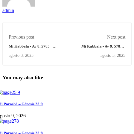
admin
Previous post
Next post
Mi Kabbala - Av 8, 5785 –
Mi Kabbala - Av 9, 5785 –
Sábado 2 de agosto del 2025
Domingo 3 de agosto del 2025
agosto 3, 2025
agosto 3, 2025
You may also like
i Parashá – Génesis 25:9
gosto 9, 2026
i Parasha – Genesis 25:8