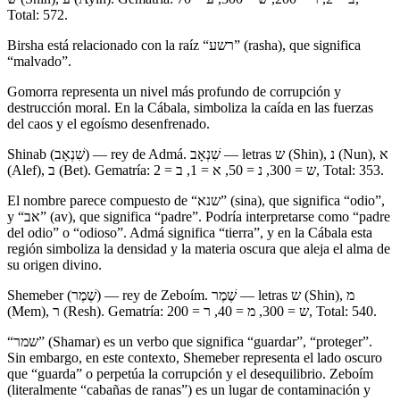
Total: 572.
Birsha está relacionado con la raíz “רשע” (rasha), que significa
“malvado”.
Gomorra representa un nivel más profundo de corrupción y
destrucción moral. En la Cábala, simboliza la caída en las fuerzas
del caos y el egoísmo desenfrenado.
Shinab (שִׁנְאָב) — rey de Admá. שִׁנְאָב — letras ש (Shin), נ (Nun), א
(Alef), ב (Bet). Gematría: ש = 300, נ = 50, א = 1, ב = 2, Total: 353.
El nombre parece compuesto de “שנא” (sina), que significa “odio”,
y “אב” (av), que significa “padre”. Podría interpretarse como “padre
del odio” o “odioso”. Admá significa “tierra”, y en la Cábala esta
región simboliza la densidad y la materia oscura que aleja el alma de
su origen divino.
Shemeber (שֶׁמֶר) — rey de Zeboím. שֶׁמֶר — letras ש (Shin), מ
(Mem), ר (Resh). Gematría: ש = 300, מ = 40, ר = 200, Total: 540.
“שמר” (Shamar) es un verbo que significa “guardar”, “proteger”.
Sin embargo, en este contexto, Shemeber representa el lado oscuro
que “guarda” o perpetúa la corrupción y el desequilibrio. Zeboím
(literalmente “cabañas de ranas”) es un lugar de contaminación y