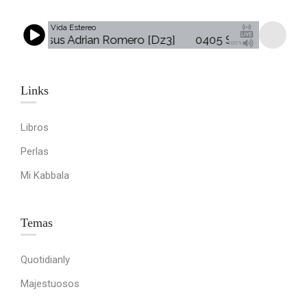
Vida Estereo
e - Jesus Adrian Romero [Dz3]
0405 Sumergeme - Jesu
100%
Links​
Libros
Perlas
Mi Kabbala
Temas
Quotidianly
Majestuosos