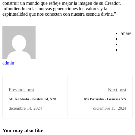
construir un mundo que refleje mejor la imagen de su Creador,
infundiendo en las nuevas generaciones los valores y la
espiritualidad que nos conectan con nuestra esencia divina.”
Share:
admin
Previous post
Next post
Mi Kabbala - Kislev 14, 5785 –
Mi Parashá - Génesis 5:5
Sábado 14 de diciembre del
diciembre 14, 2024
diciembre 15, 2024
2024.
You may also like