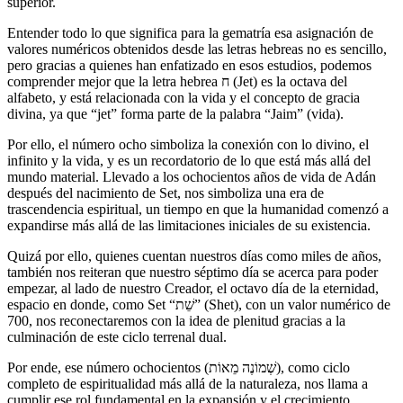
superior.
Entender todo lo que significa para la gematría esa asignación de
valores numéricos obtenidos desde las letras hebreas no es sencillo,
pero gracias a quienes han enfatizado en esos estudios, podemos
comprender mejor que la letra hebrea ח (Jet) es la octava del
alfabeto, y está relacionada con la vida y el concepto de gracia
divina, ya que “jet” forma parte de la palabra “Jaim” (vida).
Por ello, el número ocho simboliza la conexión con lo divino, el
infinito y la vida, y es un recordatorio de lo que está más allá del
mundo material. Llevado a los ochocientos años de vida de Adán
después del nacimiento de Set, nos simboliza una era de
trascendencia espiritual, un tiempo en que la humanidad comenzó a
expandirse más allá de las limitaciones iniciales de su existencia.
Quizá por ello, quienes cuentan nuestros días como miles de años,
también nos reiteran que nuestro séptimo día se acerca para poder
empezar, al lado de nuestro Creador, el octavo día de la eternidad,
espacio en donde, como Set “שֵׁת” (Shet), con un valor numérico de
700, nos reconectaremos con la idea de plenitud gracias a la
culminación de este ciclo terrenal dual.
Por ende, ese número ochocientos (שְׁמוֹנֶה מֵאוֹת), como ciclo
completo de espiritualidad más allá de la naturaleza, nos llama a
cumplir ese rol fundamental en la expansión y el crecimiento