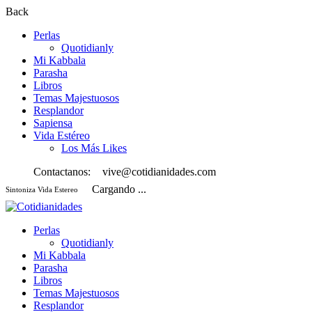
Back
Perlas
Quotidianly
Mi Kabbala
Parasha
Libros
Temas Majestuosos
Resplandor
Sapiensa
Vida Estéreo
Los Más Likes
Contactanos:
vive@cotidianidades.com
Cargando ...
Sintoniza Vida Estereo
Perlas
Quotidianly
Mi Kabbala
Parasha
Libros
Temas Majestuosos
Resplandor