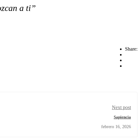
ozcan a ti”
Share:
Next post
Sapiencia
febrero 16, 2026