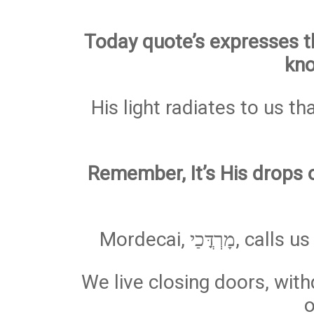
Today quote’s expresses tha
kno
His light radiates to us 
Remember, It’s His drops o
Mordecai, ַי
We live closing doors, wit
o