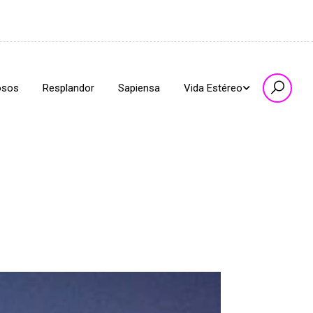
osos
Resplandor
Sapiensa
Vida Estéreo