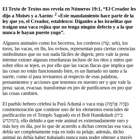
El Texto de Textos nos revela en Números 19:1, “El Creador les
2
dijo a Moisés y a Aarón:
«Este mandamiento hace parte de la
ley que yo, el Creador, establezco: Díganles a los israelitas que
traigan una vaca rojiza que no tenga ningún defecto y a la que
nunca le hayan puesto yugo”.
Algunos animales como los becerros, los corderos (שֶׂה, seh), los
toros, las vacas, en fin, los ovinos, representan para ciertas creencias
simbolismos que no son nada fáciles de digerir, pero vale la pena
intentar extraer algunas enseñanzas incluso de los ritos y mitos que
sobre ellos se tejen, es por ello que las vacas flacas que implica que
las cosas no están funcionando bien, es un llamado no tanto a la
suerte, como sí para revisarnos al respecto de esas palabras,
pensamientos y acciones que tenemos en nuestro ser y que vale la
pena: sacar, evacuar, transformar en pro de purificarnos en pro que
las cosas cambien.
El pueblo hebreo celebra la Pará Adumá o vaca roja (פָּרָה אֲרֻמָּה)
conmemoración que contiene uno de los elementos esenciales de
purificación en el Templo Sagrado en el Beit Hamikdash (בית
המקדש), ello debido a que este animal es extremadamente raro y
más hoy en día, por lo que de acuerdo a dichas creencias esa vaca,
debía ser completamente roja en todo su pelaje, además, dicho
animal no debía haber trabajado nunca para poder obtener a través