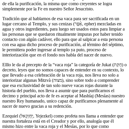
de ella la purificación, la misma que como creyentes se logra
simplemente por la Fe en nuestro Señor Jesucristo.
Tradición que al hablarnos de esa vaca para ser sacrificada en un
lugar cercano al Templo, y sus cenizas (אֵ֫פֶר, epher) mezcladas en
agua y otros ingredientes, para luego ser usados estos para limpiar a
las personas que se quedaron ritualmente impuras por haber tenido
contacto con algún cadáver, ello para que al salpicar a esta persona
con esa agua dicho proceso de purificación, al término del séptimo,
le permitiera poder ingresar al templo ya puto, proceso de
interiorización que en el fondo nos habla del nacer de nuevo.
Elllo le da al precepto de la “vaca roja” la categoría de Jukat (חֻקַּת) o
decreto, leyes que no somos capaces de entender en su contexto, lo
que llevado a esa celebración de la vaca roja, nos lleva no solo a
interiorizar algunas Mitzvà (מצוה), sino sobre todo a comprender
que esa exclusividad de tan solo nueve vacas rojas durante la
historia del pueblo, nos lleva a asumir que para purificarnos el
decimo y principal acto de fe es aceptar al Mashíaj (Mesías) nuestro
nuestro Rey humanado, unico capaz de purificarnos plenamente al
nacer de nuevo gracias a su redención.
Ezequiel (יְחֶזְקֵאל, Yejezkel) como profeta nos llama a entender que
nuestra fortaleza está en el Creador y por ello, analogía que él
mismo hizo entre la vaca roja y el Mesías, por lo que como