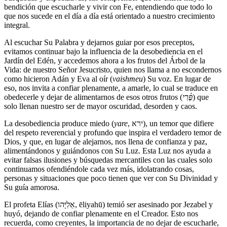
bendición que escucharle y vivir con Fe, entendiendo que todo lo
que nos sucede en el día a día está orientado a nuestro crecimiento
integral.
Al escuchar Su Palabra y dejarnos guiar por esos preceptos,
evitamos continuar bajo la influencia de la desobediencia en el
Jardín del Edén, y accedemos ahora a los frutos del Árbol de la
Vida: de nuestro Señor Jesucristo, quien nos llama a no escondernos
como hicieron Adán y Eva al oír (
vaishmeu
) Su voz. En lugar de
eso, nos invita a confiar plenamente, a amarle, lo cual se traduce en
obedecerle y dejar de alimentarnos de esos otros frutos (
פֶּ֫רִי
) que
solo llenan nuestro ser de mayor oscuridad, desorden y caos.
La desobediencia produce miedo (
yare
, ירא), un temor que difiere
del respeto reverencial y profundo que inspira el verdadero temor de
Dios, y que, en lugar de alejarnos, nos llena de confianza y paz,
alimentándonos y guiándonos con Su Luz. Esta Luz nos ayuda a
evitar falsas ilusiones y búsquedas mercantiles con las cuales solo
continuamos ofendiéndole cada vez más, idolatrando cosas,
personas y situaciones que poco tienen que ver con Su Divinidad y
Su guía amorosa.
El profeta Elías (אֵלִיָּהו, ēliyahū) temió ser asesinado por Jezabel y
huyó, dejando de confiar plenamente en el Creador. Esto nos
recuerda, como creyentes, la importancia de no dejar de escucharle,