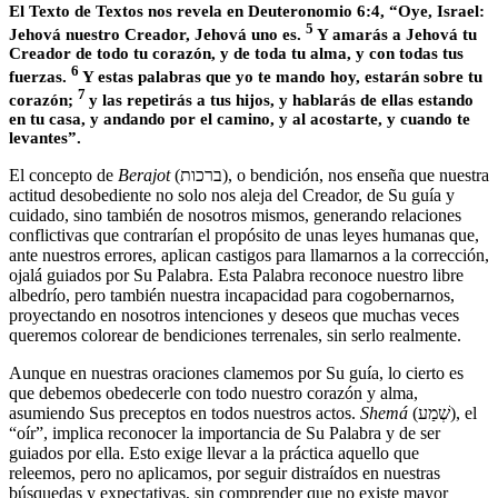
El Texto de Textos nos revela en Deuteronomio 6:4, “Oye, Israel:
5
Jehová nuestro Creador, Jehová uno es.
Y amarás a Jehová tu
Creador de todo tu corazón, y de toda tu alma, y con todas tus
6
fuerzas.
Y estas palabras que yo te mando hoy, estarán sobre tu
7
corazón;
y las repetirás a tus hijos, y hablarás de ellas estando
en tu casa, y andando por el camino, y al acostarte, y cuando te
levantes”.
El concepto de
Berajot
(ברכות), o bendición, nos enseña que nuestra
actitud desobediente no solo nos aleja del Creador, de Su guía y
cuidado, sino también de nosotros mismos, generando relaciones
conflictivas que contrarían el propósito de unas leyes humanas que,
ante nuestros errores, aplican castigos para llamarnos a la corrección,
ojalá guiados por Su Palabra. Esta Palabra reconoce nuestro libre
albedrío, pero también nuestra incapacidad para cogobernarnos,
proyectando en nosotros intenciones y deseos que muchas veces
queremos colorear de bendiciones terrenales, sin serlo realmente.
Aunque en nuestras oraciones clamemos por Su guía, lo cierto es
que debemos obedecerle con todo nuestro corazón y alma,
asumiendo Sus preceptos en todos nuestros actos.
Shemá
(שְׁמַע), el
“oír”, implica reconocer la importancia de Su Palabra y de ser
guiados por ella. Esto exige llevar a la práctica aquello que
releemos, pero no aplicamos, por seguir distraídos en nuestras
búsquedas y expectativas, sin comprender que no existe mayor